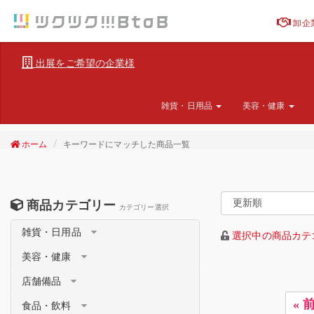
卸企
出展をご希望の企業様
雑貨・日用品
美容・健康
ホーム
キーワードにマッチした商品一覧
商品カテゴリー
カテゴリー選択
雑貨・日用品
選択中の商品カテ
美容・健康
店舗備品
« 
食品・飲料