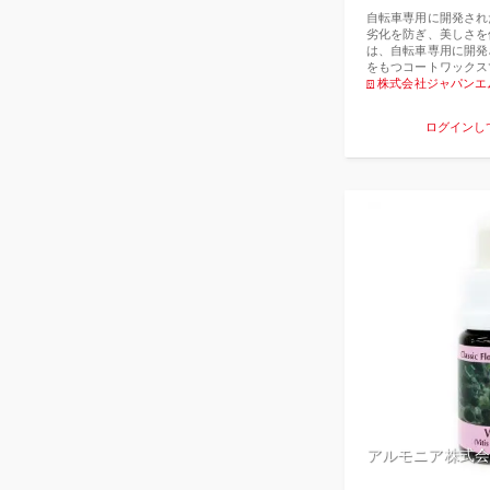
性能を生み出す結果と
た、高純度の化学合成
自転車専用に開発され
しているのは市場に出
劣化を防ぎ、美しさを
の「タクリーノ･ロー
は、自転車専用に開発
であることも付け加え
をもつコートワックス
方は簡単です。 チェ
けて直接フレームや部
株式会社ジャパンエ
ーナー等で脱脂してか
を拭き上げてください
「タクリーノ･ロード
ィングを一度に行え、
ログインし
してください。 少し
リコンの皮膜による自
内に浸透したオイルが
コリも付きにくく、樹
ともなった汚れを押し
のが残りません。また
ルが浮き出しますので
ーボンフレームのエポ
てください。 それで
る劣化を防ぎ、フレー
ロードを除き、500k
ます。
アルモニア株式会