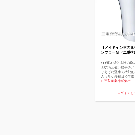
三宝産業株式会社
【メイドイン燕の逸品
ンブラーＭ（二重構
♦♦♦輝き続ける匠の逸品
工技術と使い勝手のノ
りあげた堅牢で機能的
人たちが丹精込めて磨
の逸品です。 ステン
三宝産業株式会社
メーカーとして、半世
テル・レストランに、
ログインし
ケットウェア・バーア
顧いただいてきた三宝
魅力をより多くの皆様
開発したのがこの『ユ
ズ』です。 ●『ユキ
は、研磨技術を極めた
み出した、渾身の逸品
使用いただいても、破
けるタンブラーたちは