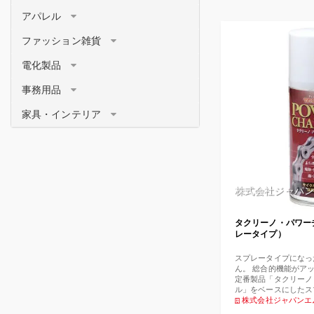
アパレル
ファッション雑貨
電化製品
事務用品
家具・インテリア
株式会社ジャパン
タクリーノ・パワー
レータイプ）
スプレータイプになっ
ん。 総合的機能がア
定番製品「タクリーノ
ル」をベースにしたス
す。 液体のものに比
株式会社ジャパンエ
り、その結果、雨天時