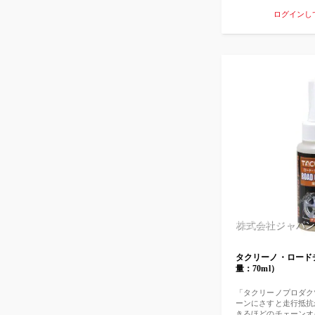
おります。 また飛び
ログインし
てキレイに使えます。
ですが、秘密の添加剤
ほど軽くなっています
やすい」「雨で流れ落
にくい」「走行抵抗軽
くめの新製品です！ 
ードチェーンオイル（
のかい？」と言われそ
ございません。 液体
りませんので同じ100
量からすると「お徳用
ユーザーの好みとして
かりと浸透させたい」
る。 さらに液体タイ
「ペダルからのダイレ
好き」と言う方もおら
タイプ」と「液体タイ
くださいね。
株式会社ジャパン
タクリーノ・ロード
量：70ml）
「タクリーノプロダク
ーンにさすと走行抵抗
きるほどのチェーンオ