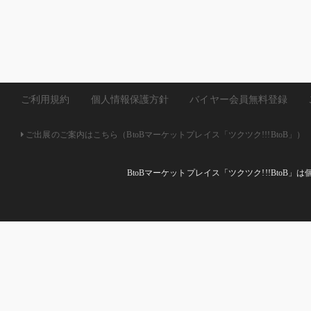
を放ちます。 ●熱燗
みいただく際に、熱が
構造です。 高い保温
に、その二重構造によ
ス製グラスのような結
せん。だからロックや
ールステンレス製だか
群。 高級な陶器やガ
たはいいけど破損を恐
専用でもっぱら棚のイ
ご利用規約
個人情報保護方針
バイヤー会員無料登録
てことはありませんか
シリーズ』は誤って落
ても割れたり欠けたり
ご出展のご案内はこちら（BtoBマーケットプレイス「ツクツク!!!BtoB」）
ことなく毎日の生活に
もちろんアウトドアに
磨職人達が一つ一つ丁
に達した磨きの外観。
BtoBマーケットプレイス「ツクツク!!!Bto
外側の研磨はもちろん
底した匠の技術により
泡を実現。 ポイント
れるつや消し研磨。 
かることによりきめ細
ラー上に磨かれたツル
発生した泡を抵抗で潰
飲み口まで上げてくれ
スや従来の金属製カッ
った、ビールの絶妙な
なのど越しをお楽しみい
in TSUBAME 認定商品 ht
tsubame.jp/sys/seri