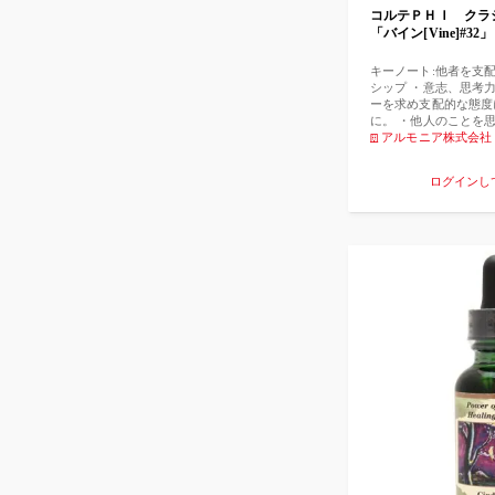
コルテＰＨＩ ク
「バイン[Vine]#32」
キーノート:他者を支
シップ ・意志、思考
ーを求め支配的な態度
に。 ・他人のことを
自分の力(権威)を真
アルモニア株式会社
できる指導者を目指す
ート(第4)
ログインし