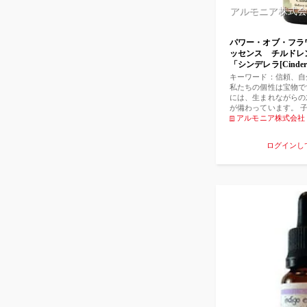
アルモニア株式会
パワー・オブ・フラ
ッセンス チルド
「シンデレラ[Cinder
る』30ml 」
キーワード：信頼、自
私たちの個性は宝物で
には、生まれながらの
が備わっています。 
夢や目標を持っている
アルモニア株式会社
レンドは、可能性の扉
な『信頼』、自信をも
ログインし
して夢の実現に必要な
につなげてくれます。
害や困難に立ち向かう
気と純真さを吹き込ん
レッスンを始める時、
新しく楽器を習う時、
ど、前向きな姿勢が必
らしい助けとなるでし
センス：ボラージュ、
プ、シューティングス