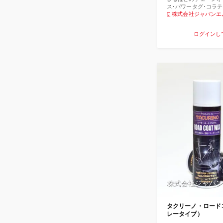
ス･パワータグ･コラ
の選手が使用し数々の
株式会社ジャパンエ
ただいております。 
ベスト西谷選手やシル
ログインし
グで褒めていただいて
銘打っていますが、M
済みです。 走行抵抗
も高く少々の激しい雨
てもオイル切れを起こ
っている中では一番性
ります。 ではなぜ「
ーンオイル」は高性能
前に「チェーンオイル
なのか？」ということ
う。 まずチェーンオ
の中にオイルが入って
がないということを認
がチェーンリンクの中
ら圧力もかかるので、
たオイルが遠心力など
構造になっています。
光っていてもリンクの
なら、走行抵抗も大き
うわけです。 「タク
株式会社ジャパン
オイル」は粘性が低く
「秘密の細工」によっ
たオイルが外に逃げ出
タクリーノ・ロード
いよう考えられていま
レータイプ）
内への留まり」が他社