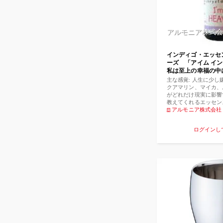
アルモニア株式会
インディゴ・エッセ
ーズ 「アイム イン ヘブ
私は至上の幸福の中
主な感覚: 人生に少し
クアマリン、マイカ、
がどれだけ現実に影響
教えてくれるエッセン
ここに天国をつくるこ
アルモニア株式会社
を選択するなら。 私
があります。私たちは
ログインし
からずっとわかってい
こしている人はあまり
不快や苦労を、いまだ
このエッセンスの目的
いパラダイムに同調し
きるようにすることで
たなパターンに移行で