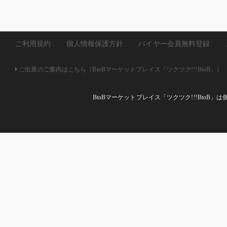
ご利用規約
個人情報保護方針
バイヤー会員無料登録
ご出展のご案内はこちら（BtoBマーケットプレイス「ツクツク!!!BtoB」）
BtoBマーケットプレイス「ツクツク!!!Bto