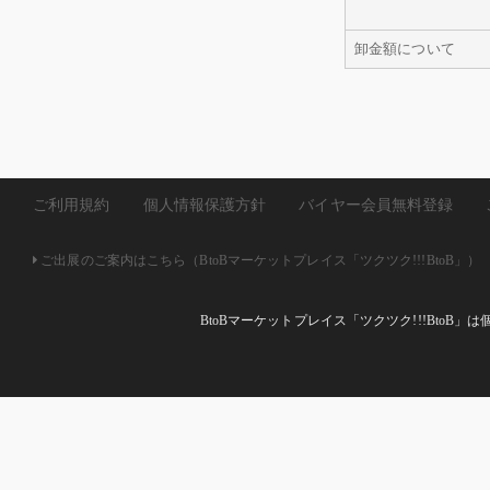
卸金額について
ご利用規約
個人情報保護方針
バイヤー会員無料登録
ご出展のご案内はこちら（BtoBマーケットプレイス「ツクツク!!!BtoB」）
BtoBマーケットプレイス「ツクツク!!!Bto