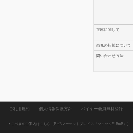
在庫に関して
画像の転載について
問い合わせ方法
ご利用規約
個人情報保護方針
バイヤー会員無料登録
ご出展のご案内はこちら（BtoBマーケットプレイス「ツクツク!!!BtoB」）