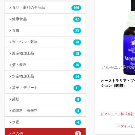
食品・飲料の全商品
166
健康食品
42
青果
25
米・パン・穀物
18
農産物加工品
18
酒・飲料
16
アルモニア株式会
水産物加工品
14
オーストラリア・ブ
ション（瞑想）」
菓子・デザート
11
麺類
8
調味料・香辛料
4
アルモニア株式会社
水産
4
ログインし
その他
3