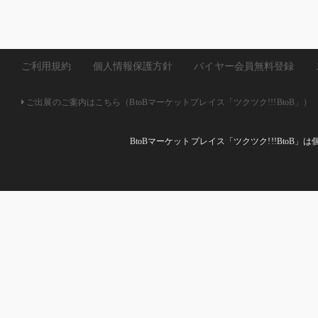
ご利用規約
個人情報保護方針
バイヤー会員無料登録
ご出展のご案内はこちら（BtoBマーケットプレイス「ツクツク!!!BtoB」）
BtoBマーケットプレイス「ツクツク!!!Bto