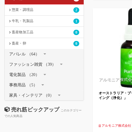
惣菜・調理品
2
牛乳・乳製品
1
畜産物加工品
0
畜産・卵
0
アパレル （64）
ファッション雑貨 （39）
電化製品 （20）
アルモニア株式会
事務用品 （5）
オーストラリア・ブ
家具・インテリア （0）
イング（浄化）」
売れ筋ピックアップ
このカテゴリー
での人気商品
アルモニア株式会社