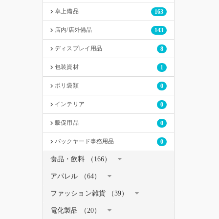
卓上備品
163
店内/店外備品
143
ディスプレイ用品
8
包装資材
1
ポリ袋類
0
インテリア
0
販促用品
0
バックヤード事務用品
0
食品・飲料 （166）
アパレル （64）
ファッション雑貨 （39）
電化製品 （20）