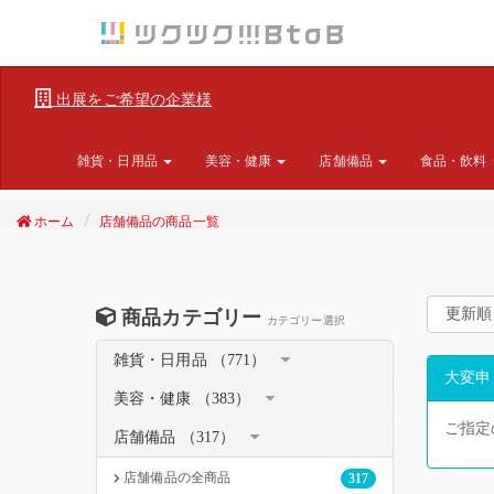
出展をご希望の企業様
雑貨・日用品
美容・健康
店舗備品
食品・飲料
ホーム
店舗備品の商品一覧
商品カテゴリー
カテゴリー選択
雑貨・日用品 （771）
大変申
美容・健康 （383）
ご指定
店舗備品 （317）
店舗備品の全商品
317