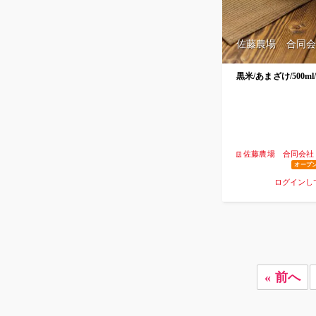
佐藤農場 合同会
黒米/あまざけ/500ml
佐藤農場 合同会社
オープ
ログインし
« 前へ