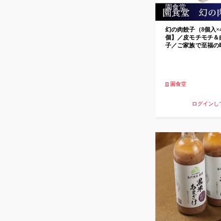
園食堂
幻の肉餃子（8個入×
個】／皮モチモチ＆
子／ご家族で至福の
らいつでも楽しめる
園食堂
ログインし