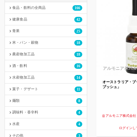
食品・飲料の全商品
166
健康食品
42
青果
25
米・パン・穀物
18
農産物加工品
18
酒・飲料
16
アルモニア株式会
水産物加工品
14
オーストラリア・ブ
ブッシュ」
菓子・デザート
11
麺類
8
調味料・香辛料
4
アルモニア株式会社
水産
4
ログインし
その他
3