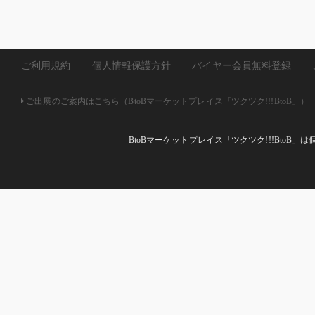
ご利用規約
個人情報保護方針
バイヤー会員無料登録
ご出展のご案内はこちら（BtoBマーケットプレイス「ツクツク!!!BtoB」）
BtoBマーケットプレイス「ツクツク!!!Bto