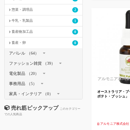
惣菜・調理品
2
牛乳・乳製品
1
畜産物加工品
0
畜産・卵
0
アパレル （64）
ファッション雑貨 （39）
電化製品 （20）
アルモニア株式会
事務用品 （5）
オーストラリア・ブ
家具・インテリア （0）
ポテト・ブッシュ」
売れ筋ピックアップ
このカテゴリー
での人気商品
アルモニア株式会社