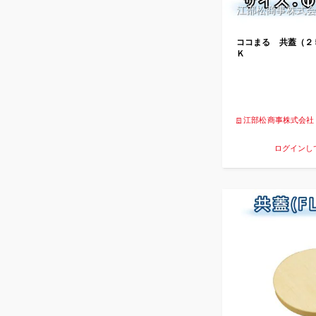
江部松商事株式会
ココまる 共蓋（２
Ｋ
江部松商事株式会社
ログインし