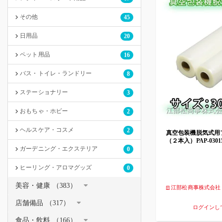
その他
45
日用品
20
ペット用品
16
バス・トイレ・ランドリー
8
ステーショナリー
3
江部松商事株式会
おもちゃ・ホビー
2
ヘルスケア・コスメ
2
真空包装機脱気式用フィ
（２本入）PAP-03015
ガーデニング・エクステリア
0
ヒーリング・アロマグッズ
0
美容・健康 （383）
江部松商事株式会社
店舗備品 （317）
ログインし
食品・飲料 （166）