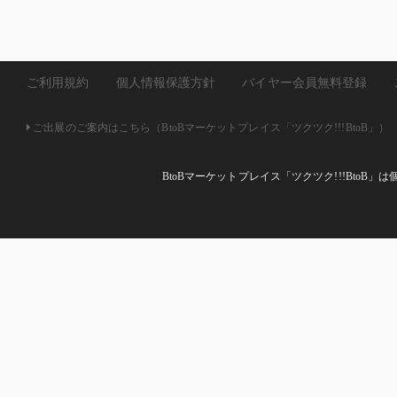
ご利用規約
個人情報保護方針
バイヤー会員無料登録
ご出展のご案内はこちら（BtoBマーケットプレイス「ツクツク!!!BtoB」）
BtoBマーケットプレイス「ツクツク!!!Bto