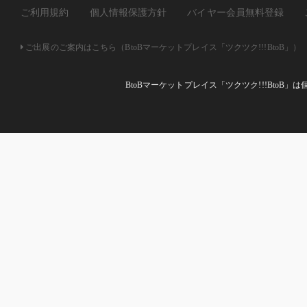
ご利用規約
個人情報保護方針
バイヤー会員無料登録
ご出展のご案内はこちら（BtoBマーケットプレイス「ツクツク!!!BtoB」）
BtoBマーケットプレイス「ツクツク!!!Bto