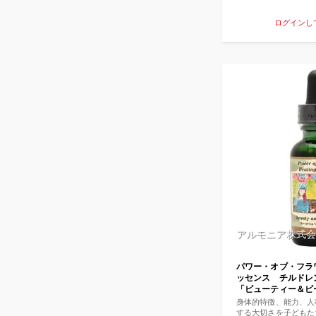
ともしばしばです。 
ーブレンドは、新しく
ログインし
ビーを愛と喜びで包み
サポートしてくれます
頼の気持ちを強化して
意を胸に前進していく
う。 入っているエッ
ラージュ、ゲンチアナ
イト
アルモニア株式会
パワー・オブ・フラ
ッセンス チルド
「ビューティー＆ビースト[
Beast]『違いを受け
身体的特徴、能力、人
する大切さを子どもた