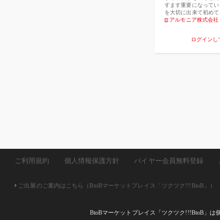
すます重要になってい
を大切に出来て初めて
好きでいられます。 
アルモニア株式会社
様な世界の中で平和に
となるのです。 子供
ログインし
事を学びます。心を開
親切にし、違いを大切
ていくことが重要です
ストブレンドは、理解
に、子どもたちがアク
くれます。 子どもた
らないため、時には人
まうことがあります。
『愛の成長』とは何か
入れるとはどういうこ
くれるでしょう。 け
為、また自己認識をめ
てくれます。孤立やい
差し伸べる勇気もサポ
っているエッセンス：
シュ、ブルージェイド
ラワー
ご利用規約
個人情報保護方針
バイヤー会員無料登録
ご出展のご案内はこちら（BtoBマーケットプレイス「ツクツク!!!BtoB」）
BtoBマーケットプレイス「ツクツク!!!Bto