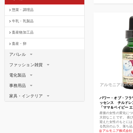
惣菜・調理品
牛乳・乳製品
畜産物加工品
畜産・卵
アパレル
ファッション雑貨
電化製品
アルモニア株式会
事務用品
家具・インテリア
パワー・オブ・フラ
ッセンス チルド
「ママ＆ベイビー エリ
Baby Elixir ]『
産後の女性の変化につ
大切なことです。 喜
迎えた女性のもとには
る気分のムラ、落ち込
心、自己批判といった
アルモニア株式会社