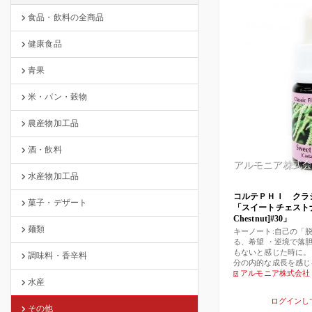
食品・飲料の全商品
健康食品
青果
米・パン・穀物
農産物加工品
酒・飲料
アルモニア株式会
水産物加工品
コルテＰＨＩ ク
菓子・デザート
「スイートチェストナッ
Chestnut]#30」
麺類
キーノート:自己の「
る、希望 ・逆境で落
もないと感じた時に。
調味料・香辛料
分の内的な成長を感じ
で、困難な状況に陥っ
アルモニア株式会社
水産
望を持っていられるよ
ト(第4)
ログインし
その他