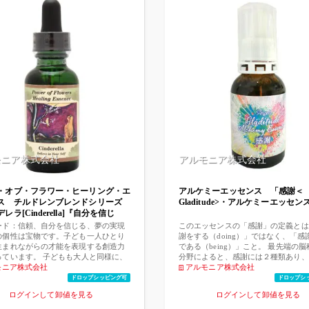
モニア株式会社
アルモニア株式会社
・オブ・フラワー・ヒーリング・エ
アルケミーエッセンス 「感謝＜
ス チルドレンブレンドシリーズ
Gladitude>・アルケミーエッセン
レラ[Cinderella]『自分を信じ
l 」
ード：信頼、自分を信じる、夢の実現
このエッセンスの「感謝」の定義とは
の個性は宝物です。子ども一人ひとり
謝をする（doing）」ではなく、「感
生まれながらの才能を表現する創造力
である（being）」こと。 最先端の
っています。 子どもも大人と同様に、
分野によると、感謝には２種類あり、
標を持っているのです。 シンデレラブ
モニア株式会社
な「恩恵的感謝（doing）」を超越し
アルモニア株式会社
は、可能性の扉を大きく開くのに必要
的感謝（being）」の効果の方が絶大
ドロップシッピング可
ドロップシ
頼』、自信をもたらす『明晰さ』、そ
とが証明されています。 ◎ 恩恵的
ログインして卸値を見る
ログインして卸値を見る
の実現に必要な『自分への愛』を一つ
（doingの感謝）・・・ポジティブな
げてくれます。 このエッセンスは、障
たから感謝する、というもの。自分に