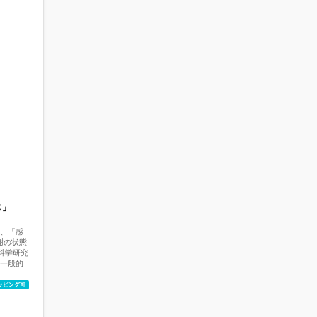
ス」
、「感
謝の状態
脳科学研究
一般的
た「普遍
であるこ
ッピング可
感謝
成果を得
良いこ