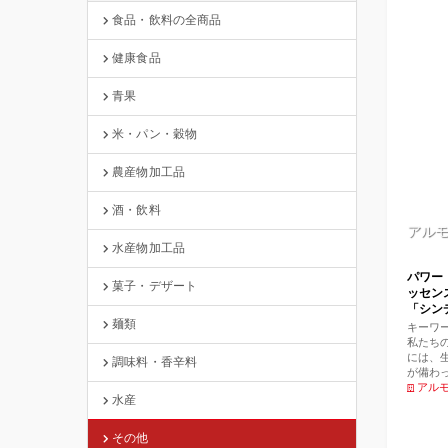
食品・飲料の全商品
健康食品
青果
米・パン・穀物
農産物加工品
酒・飲料
アル
水産物加工品
パワー
菓子・デザート
ッセン
「シンデ
麺類
る』30m
キーワ
私たち
には、
調味料・香辛料
が備わ
夢や目
アル
水産
レンド
な『信
して夢
その他
につな