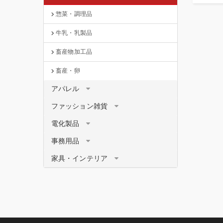
害や困
惣菜・調理品
気と純
レッス
新しく
牛乳・乳製品
ど、前
らしい
畜産物加工品
センス
プ、シ
畜産・卵
アパレル
ファッション雑貨
電化製品
事務用品
家具・インテリア