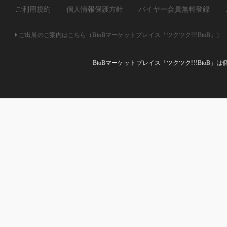
ご利用規約
個人情報保護方針
バイヤー会員無料登録
ご出展のご案内はこちら（BtoBマーケットプレイス「ツクツク!!!BtoB」）
BtoBマーケットプレイス「ツクツク!!!Bto