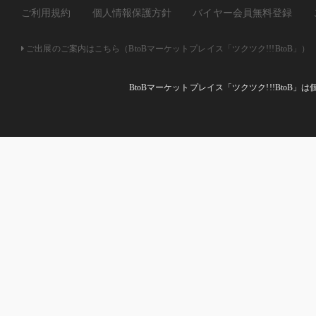
ご利用規約
個人情報保護方針
バイヤー会員無料登録
ご出展のご案内はこちら（BtoBマーケットプレイス「ツクツク!!!BtoB」）
BtoBマーケットプレイス「ツクツク!!!Bto