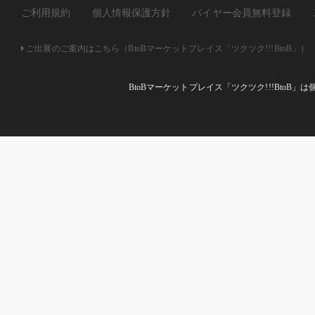
ご利用規約
個人情報保護方針
バイヤー会員無料登録
ご出展のご案内はこちら（BtoBマーケットプレイス「ツクツク!!!BtoB」）
BtoBマーケットプレイス「ツクツク!!!Bto