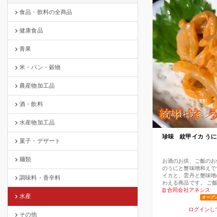
食品・飲料の全商品
健康食品
青果
米・パン・穀物
農産物加工品
酒・飲料
合同会社アネシス
水産物加工品
珍味 紋甲イカ う
菓子・デザート
麺類
お酒のお供、ご飯のお
のうにと蟹味噌和えで
イカと、雲丹と蟹味噌
調味料・香辛料
わえる商品です。 ご
奨めの一品です。
合同会社アネシス
水産
オープ
ログインし
その他