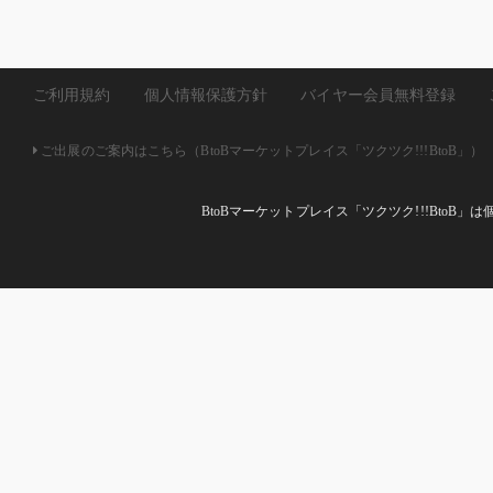
ご利用規約
個人情報保護方針
バイヤー会員無料登録
ご出展のご案内はこちら（BtoBマーケットプレイス「ツクツク!!!BtoB」）
BtoBマーケットプレイス「ツクツク!!!Bto