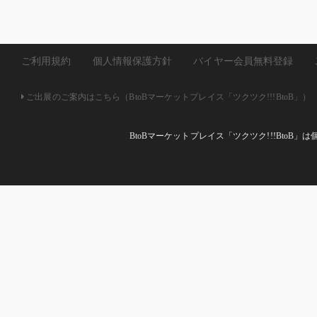
ご利用規約
個人情報保護方針
バイヤー会員無料登録
ご出展のご案内はこちら（BtoBマーケットプレイス「ツクツク!!!BtoB」）
BtoBマーケットプレイス「ツクツク!!!Bto