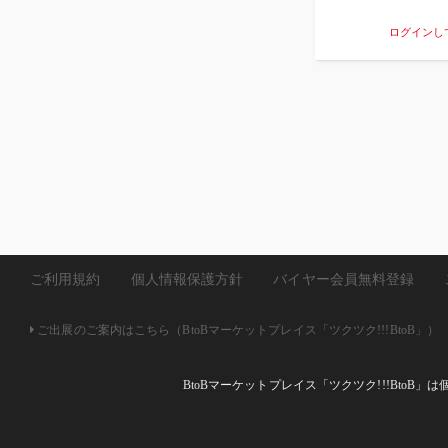
てて保管できるので場
には便利なポケット付
ログインし
ア・メディカなどが入
ト、複数のキットをお
す！カラーは全部で4
ーxグリーン】の商品
ご利用規約
個人情報保護方針
バイヤー会員無料登録
ご出展のご案内はこちら（BtoBマーケットプレイス「ツクツク!!!BtoB」）
BtoBマーケットプレイス「ツクツク!!!Bto