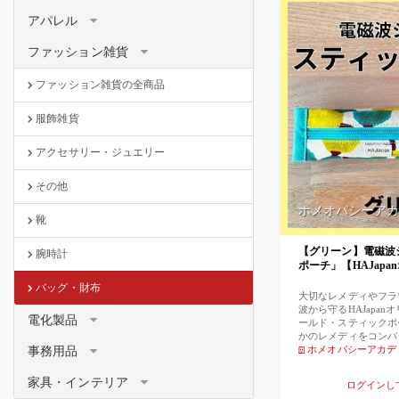
アパレル
ファッション雑貨
ファッション雑貨の全商品
服飾雑貨
アクセサリー・ジュエリー
その他
ホメオパシーアカ
靴
【グリーン】電磁波
腕時計
ポーチ」【HAJap
バッグ・財布
大切なレメディやフラ
波から守るHAJapa
電化製品
ールド・スティックポ
かのレメディをコンパ
い！」 「子どもに持
ホメオパシーアカデ
事務用品
要望にこたえて制作し
ようにほっそりコンパ
家具・インテリア
ログインし
クポーチです。 付属