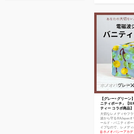
グやリュック、お子さ
付け可能。 レメディ
スメです。 カラーは
リーン】の商品になり
ホメオパシーアカ
【グレー×グリーン
ニティポーチ」【HAJa
ティー コラボ商品】
大切なレメディやフラ
波から守るHAJapa
ールド・バニティポー
イプなので、レメデ
大容量なので複数のホ
ホメオパシーアカデ