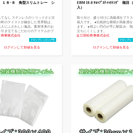
 １８−８ 角型スリムトレー シ
EBM 18-0 ﾁｮｯﾌﾟｽﾃｨｯｸﾄﾝｸﾞ 槌
入）
もてなし ステンレスのソリッドさと日
取り分け、盛り付けに高級感をプラス
の和のテイストが融合した世界観は、
箱入です。 ●伝統的な模様が高級感
大人にふさわしい逸品。素材本来のお
ます。 ●程よい凹凸が手に馴染み、
を引き立てるこだわりのアイテムがプ
立ちにくくします。
ムな時間へ誘う。
松商事株式会社
江部松商事株式会社
ドロップシッピング可
ドロップシ
ログインして卸値を見る
ログインして卸値を見る