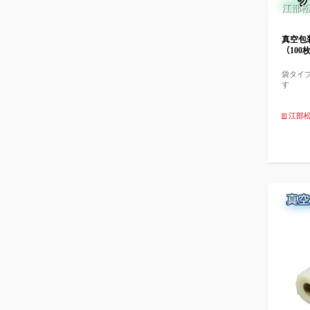
江部
真空包
（100枚
袋タイ
す
江部