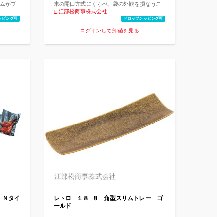
臭する
ムがプ
来の開口方式にくらべ、袋の外観を損なうこ
 詳細は
とはありません。●MagicCut加工の位置表示
江部松商事株式会社
ャルホ
により、開封の簡便さが増し、消費者に喜ば
ッピング可
ドロップシッピング可
れます。●ヒートシール性、シール強度に優れ
ログインして卸値を見る
html また、
た汎用タイプです。●−30℃の冷凍から85℃で
各種商
30分のボイルが可能。
にお問
には、割
い。
江部松商事株式会社
 Ｎタイ
レトロ １８−８ 角型スリムトレー ゴ
ールド