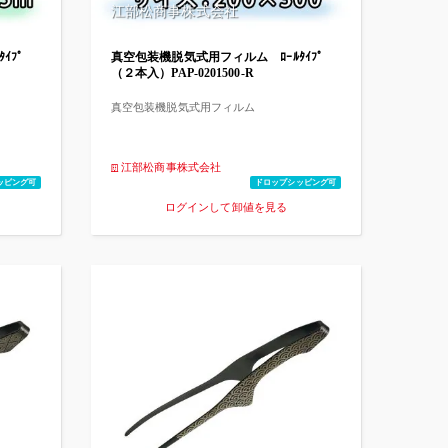
江部松商事株式会社
ｲﾌﾟ
真空包装機脱気式用フィルム ﾛｰﾙﾀｲﾌﾟ
（２本入）PAP-0201500-R
真空包装機脱気式用フィルム
江部松商事株式会社
ッピング可
ドロップシッピング可
ログインして卸値を見る