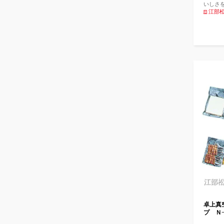
いしさ
レミア
江部
江部
卓上真
プ Ｎ−