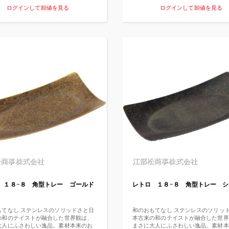
すくなりますがEnCoのマグネシウムバ
ト すき屋やはま寿司などを展開する
ログインして卸値を見る
ログインして卸値を見る
トはお肌がしっとり潤いが続きます。
ーグループ全店舗でもノロウィルス対
追い炊きも可能です。 ●ミネラルの宝
われている電解水No. 1ブランドです
イトソルトレイクの湖水を使用したバ
ウィルスへの効果についても北海道大
トです 米国ユタ州にあるグレイトソル
試験データも有ります。 殺菌料の食
クは琵琶湖の７倍もの面積の西半球最
として、また特定農薬としても認可の
水湖です。その塩分濃度は死海と同レ
いる安心・安全な除菌水です。 人に
約30％と高濃度でミネラルの宝庫とも
も優しい電気分解による微酸性電解水
います。 ●こだわりの精製方法 大自
様々な施設やシーンで利用されていま
みであるグレイトソルトレイクの湖水
ルコールより除菌力が高いうえに、 
干しし、不純物除去の工程を経てフレ
ら食品への使用まで幅広くご活用いた
に精製されます。 ●カラダが喜ぶ
す 詳細は特設サイトをご覧ください
マグネシウム）温浴 マグネシウムは身
https://www.aqua-saniter.com/ ア
かす人には欠かせない必須ミネラルで
は、水のように気軽に、どこでも手軽
合成着色料や香料等は完全不使用 【使
る微酸性電解水です。 人体にも厨房
 150〜200リットルのお湯に対しスプ
器・設備にも安心して使え、クリニッ
り6杯（約150ｇ）を湯船に入れて20
護施設・保育園・製造現場・店舗など
安に入浴ください。 疲れが気になる部
改善、生活環境の衛生対策におすすめ
入浴中にマッサージしてご使用くださ
微酸性電解水のベストセラーです。 
ニターの特長 80倍の高い除菌効果 
イオン（ClO–）に比べて80倍の除菌
松商事株式会社
江部松商事株式会社
生対策に幅広くご利用いただけます。
うに気軽に使えます 素肌に近いpH、
濃度だから、肌に優しく塩素臭がほと
 １８−８ 角型トレー ゴールド
レトロ １８−８ 角型トレー 
りません。使用後は水に戻るので排水
必要ありません。飲んでしまっても問
ません。 器具・設備の除菌、洗浄にも
食性が低いので器具や各種設備の除菌
もてなし ステンレスのソリッドさと日
和のおもてなし ステンレスのソリッ
などにも安心して使えます。 空間を
の和のテイストが融合した世界観は、
本古来の和のテイストが融合した世界
臭 狭い範囲は専用スプレー、空間に
大人にふさわしい逸品。素材本来のお
まさに大人にふさわしい逸品。素材本