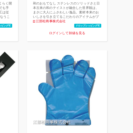
くらく開
和のおもてなし ステンレスのソリッドさと日
らでも手
本古来の和のテイストが融合した世界観は、
加工は従
まさに大人にふさわしい逸品。素材本来のお
なうこ
いしさを引き立てるこだわりのアイテムがプ
位置表示
レミアムな時間へ誘う。
江部松商事株式会社
に喜ば
ッピング可
ドロップシッピング可
度に優れ
ログインして卸値を見る
85℃で
江部松商事株式会社