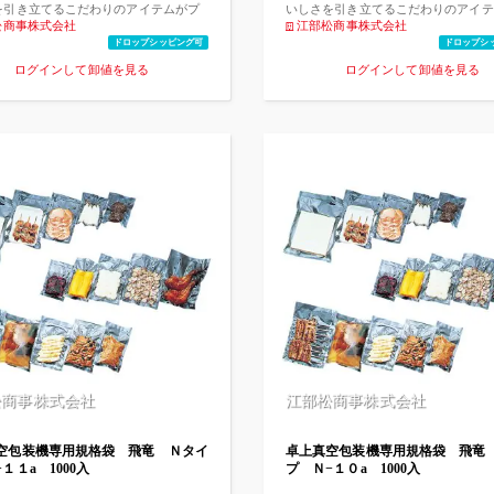
湿器で散布すれば、イヤなニオイを消
を引き立てるこだわりのアイテムがプ
いしさを引き立てるこだわりのアイテ
とともに空気中の雑菌を除菌します。
ムな時間へ誘う。
松商事株式会社
レミアムな時間へ誘う。
江部松商事株式会社
特設サイト、アクアサニタ―オフィシ
ドロップシッピング可
ドロップシ
ームページをご覧ください。
ログインして卸値を見る
ログインして卸値を見る
https://www.aqua-saniter.com/index.
ツクツク記載以外にもアクアサニタ―
品を取り揃えておりますので、お気軽
合せ下さい。 ＊数量がまとまる場合
引率が変わりますので、お問合せ下さ
https://www.youtube.com/watch?
v=LWGv8rRZ_h4
松商事株式会社
江部松商事株式会社
空包装機専用規格袋 飛竜 Ｎタイ
卓上真空包装機専用規格袋 飛竜
１１a 1000入
プ Ｎ−１０a 1000入