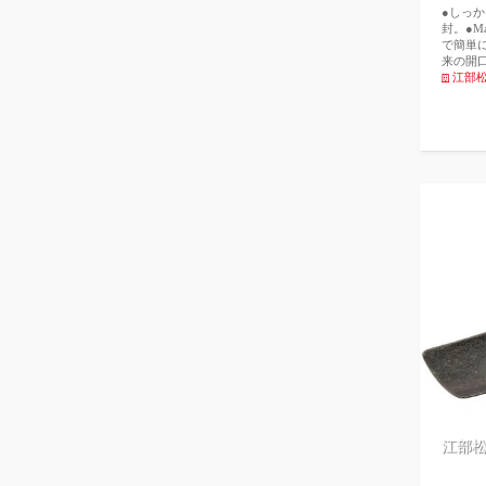
●しっ
封。●M
で簡単に
来の開
とはあり
江部
により
れます
た汎用タ
30分の
江部