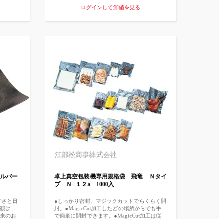
ゼンショ
しませてくれる花や植物へと生まれ変わりま
ログインして卸値を見る
策に使
す。 ”サステナブルって何だろう” 私たちが未
。 コロナ
来のために取り組んでいくべき問題を”鉛
学での
筆”という身近なものと考える、簡単で、楽し
品添加物
くて、美味しいエコ体験。はじめてみません
下りて
か？ 2012年マサチューセッツ工科大学(MIT)
も環境に
の3人の学生が、「未来のオフィスに必要なも
は、
のを開発する」という授業の一環でプラスチ
す。ア
ックを使わない鉛筆に着目し、使い終わった
うがいか
後に植えられる、自然に優しい筆記具として
だけま
発明しました。 そしてその鉛筆をデンマーク
。
にあるスプラウト社が商品化し、現在までに
クアサニター
世界80か国以上で約3000万本以上が販売され
に使え
ています。 【書く→植える→育てる→楽し
内の機
む】 このサイクル通して、サステナブルや
ク・介
SDGs、環境について考える機会、きっかけに
の環境
活用していただきたいという想いを込めて作
です。
られた、”身近なエコ活動”を体験できる鉛筆
アクアサ
です。 ＝＝＝＝＝＝＝＝＝＝＝＝＝＝＝＝＝
次亜塩素酸
＝＝＝＝＝＝＝＝＝＝＝＝＝＝＝＝＝＝＝＝
効果。 衛
＝＝＝＝＝ ★学びの機会やワークショップへ
江部松商事株式会社
 水のよ
★ スプラウトペンシルがあらゆる種類の教育
低い塩素
機関で普及していることはご存じですか？学
んどあ
校や大学、ワークショップなどで利用されて
シルバー
卓上真空包装機専用規格袋 飛竜 Ｎタイ
処理も
います。 ・使用後に使える→サステナブル(持
プ Ｎ−１２a 1000入
題有り
続可能性)の象徴 ・リサイクル、環境への配慮
 金属腐
を教える・考える機会を提供する ・ユニーク
、清掃
な募金活動に ・生徒と教師への理想的な贈り
ドさと日
●しっかり密封、マジックカットでらくらく開
除菌・消
物
観は、
封。●MagicCut加工したどの場所からでも手
は専用加
来のお
で簡単に開封できます。●MagicCut加工は従