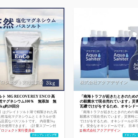
プロジェクト実行委員会
株式会社アクアデザイン
ト MG RECOVEREY ENCO 高
「南海トラフが起きたときのため
然マグネシウム100％ 無添加 無
の殺菌水で現在売れています」災
kg約20回分
瓦礫でけがをするため、オキシド
足します。安全なオキシドールに
Co】はグレイトソルト湖で精製された高
「南海トラフが起きたときのための備
す。日本で一番売れている電解水
天然塩化マグネシウムとミネラルが含
殺菌水で現在売れています」災害時に
除菌力と素肌にやさしい微酸性電
高品質なバスソルトです。 内容量3㎏
でけがをするため、オキシドールが不
0回分使用できます。（計量スプーン付
クアサニター1L×6個（スプレーボ
す。安全なオキシドールです。 日本
バスソルトとして人気のエプソムソルト
プロジェクト実行委員会
れている電解水 当社が製造元です。 
株式会社アクアデザイン
付）
イオン皮脂を洗い流すため、肌がカサ
ニタ―（除菌・消臭） 1L×6本＋スプ
ドロップシッピング可
ドロップシ