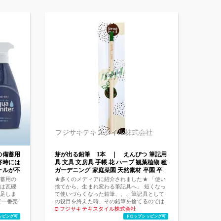
フジサキテキスタイル株式会社
の備蓄用
芽が出る鉛筆 1本 ｜ えんぴつ 筆記用
害時には
具 文具 文房具 手帳 花 ハーブ 観葉植物 種
ールが不
ガーデニング 家庭菜園 天然素材 卒園 卒
なりま
業 入園 入学 記念品 プレゼント ギフト 祝
蓄用の
★多くのメディアに紹介されました★ 「使い
【強力な
い 子供 小学生 男の子 女の子 事務用品 デ
は瓦礫
捨てから、生まれ変わる筆記具へ」 短くなっ
解水】ア
スク オフィス ステーショナリー 学校
足しま
て使いづらくなった鉛筆、、、筆記具として
トル
で一番売
の役目を終えた時、その鉛筆を捨てるのでは
アクアサ
なく、植えてみましょう。土へ還された鉛筆
フジサキテキスタイル株式会社
レーセッ
は新たな命を芽吹く種子となり、私たちを楽
ッピング可
ドロップシッピング可