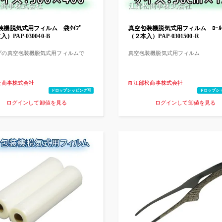
松商事株式会社
江部松商事株式会社
装機脱気式用フィルム 袋ﾀｲﾌﾟ
真空包装機脱気式用フィルム ﾛｰﾙﾀ
入）PAP-030040-B
（２本入）PAP-0301500-R
プの真空包装機脱気式用フィルムで
真空包装機脱気式用フィルム
松商事株式会社
江部松商事株式会社
ドロップシッピング可
ドロップシ
ログインして卸値を見る
ログインして卸値を見る