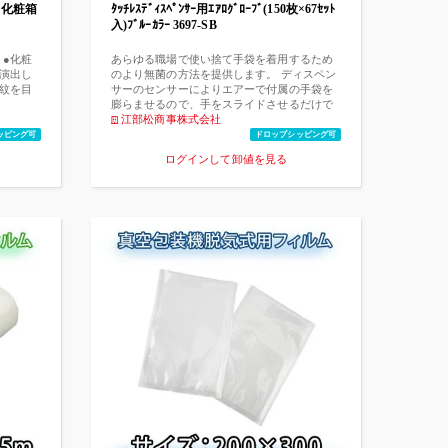
目（化粧箱
ﾀｯﾁﾚｽﾃﾞｨｽﾍﾟﾝｻｰ用ｴｱﾛｸﾞﾛｰﾌﾞ(150枚×67ｾｯﾄ
入)ﾌﾞﾙｰｶﾗｰ 3697-SB
 ●化粧
あらゆる職場で使い捨て手袋を着用するため
を演出し
のより無菌の方法を提供します。 ディスペン
指紋を目
サーのセンサーによりエアーで付属の手袋を
膨らませるので、手をスライドさせるだけで
手袋を装着出来ます。
江部松商事株式会社
ッピング可
ドロップシッピング可
ログインして卸値を見る