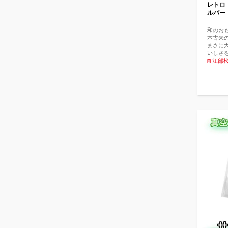
レトロ
ルバー
和のお
本古来
まさに
いしさ
レミア
江部