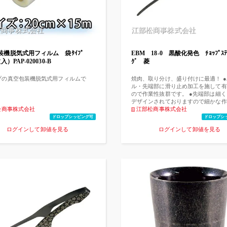
松商事株式会社
江部松商事株式会社
装機脱気式用フィルム 袋ﾀｲﾌﾟ
EBM 18-0 黒酸化発色 ﾁｮｯﾌﾟｽﾃｨ
入）PAP-020030-B
ｸﾞ 菱
プの真空包装機脱気式用フィルムで
焼肉、取り分け、盛り付けに最適！ 
ル・先端部に滑り止め加工を施して有
ので作業性抜群です。 ●先端部は細
デザインされておりますので細かな作
松商事株式会社
し菜箸や盛箸としても大変便利です。
江部松商事株式会社
ドロップシッピング可
ドロップシ
ログインして卸値を見る
ログインして卸値を見る