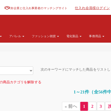
仕入れ会員様ログイン
卸企業と仕入れ事業者のマッチングサイト
アパレル
ファッション雑貨
電化製品
事務用品
次のキーワードにマッチした商品をリスト
の商品カテゴリを解除する
1～21件（全56件
« 前へ
1
2
3
次