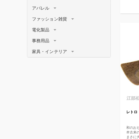
つきや
スソル
アパレル
また、
庫グレ
ファッション雑貨
スソル
トレイ
電化製品
大の塩
ベルの
呼ばれて
事務用品
然の恵
を天日
家具・インテリア
ーク状
Mg（
体を動
す。 ●
用方法】
ーン山盛
分を目
分には
い。
江部
レトロ
和のお
本古来
まさに