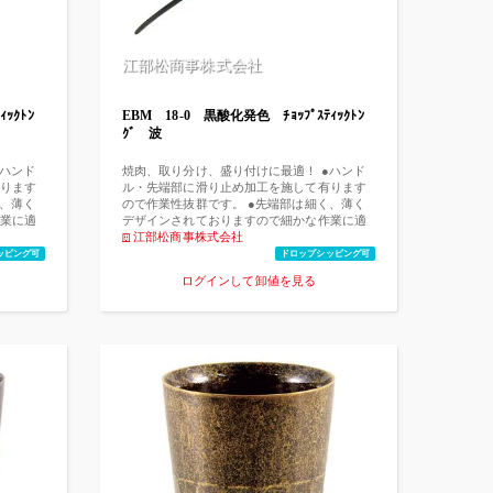
江部松商事株式会社
ｯｸﾄﾝ
EBM 18-0 黒酸化発色 ﾁｮｯﾌﾟｽﾃｨｯｸﾄﾝ
ｸﾞ 波
●ハンド
焼肉、取り分け、盛り付けに最適！ ●ハンド
ります
ル・先端部に滑り止め加工を施して有ります
く、薄く
ので作業性抜群です。 ●先端部は細く、薄く
業に適
デザインされておりますので細かな作業に適
し菜箸や盛箸としても大変便利です。
江部松商事株式会社
ッピング可
ドロップシッピング可
ログインして卸値を見る