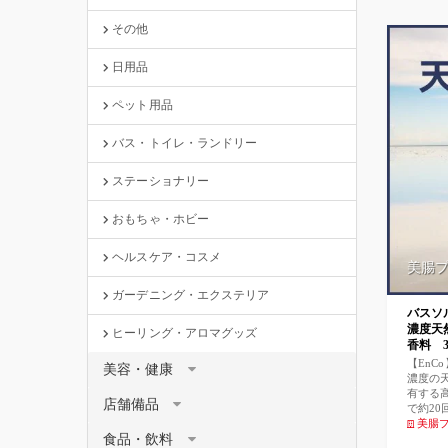
その他
日用品
ペット用品
バス・トイレ・ランドリー
ステーショナリー
おもちゃ・ホビー
ヘルスケア・コスメ
美腸
ガーデニング・エクステリア
バスソル
濃度天
ヒーリング・アロマグッズ
香料 3
【En
美容・健康
濃度の
有する
店舗備品
で約2
き） 
美腸
食品・飲料
は硫酸