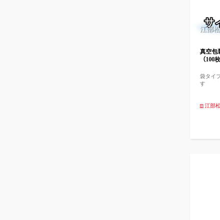
江部
真空包
（100枚
袋タイ
す
江部