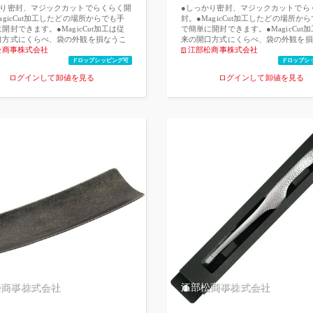
かり密封、マジックカットでらくらく開
●しっかり密封、マジックカットでら
agicCut加工したどの場所からでも手
封。●MagicCut加工したどの場所か
開封できます。●MagicCut加工は従
で簡単に開封できます。●MagicCut
口方式にくらべ、袋の外観を損なうこ
来の開口方式にくらべ、袋の外観を損
ません。●MagicCut加工の位置表示
松商事株式会社
とはありません。●MagicCut加工の
江部松商事株式会社
、開封の簡便さが増し、消費者に喜ば
により、開封の簡便さが増し、消費者
ドロップシッピング可
ドロップシ
。●ヒートシール性、シール強度に優れ
れます。●ヒートシール性、シール強
ログインして卸値を見る
ログインして卸値を見る
イプです。●−30℃の冷凍から85℃で
た汎用タイプです。●−30℃の冷凍から
ボイルが可能。
30分のボイルが可能。
松商事株式会社
江部松商事株式会社