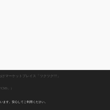
わけマーケットプレイス「ツクツク!!!」
!CMS」）
しています。安心してご利用ください。