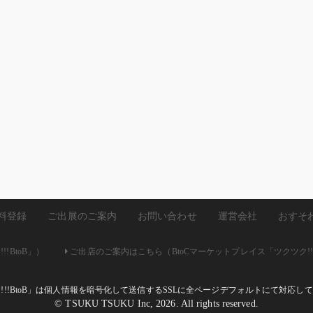
料登録
ご出展のご案内
お問い合わせ
運営会社
おすそ
!BtoB」）
ご出店のご案内はこちら（BtoCマーケットプレイス「ツクツク!!
ク!!!BtoB」は個人情報を暗号化して送信するSSLに全ページデフォルトにて対応
© TSUKU TSUKU Inc, 2026. All rights reserved.