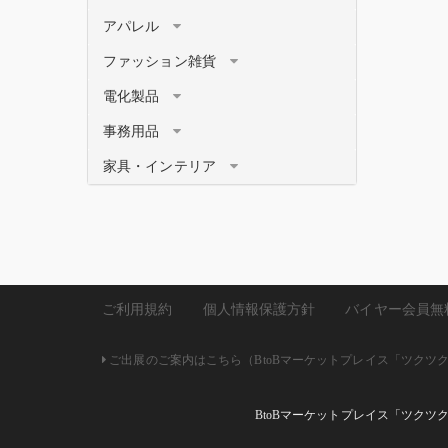
アパレル
ファッション雑貨
電化製品
事務用品
家具・インテリア
ご利用規約
個人情報保護方針
バイヤー会員無
ご出展のご案内はこちら（BtoBマーケットプレイス「ツクツク!!
BtoBマーケットプレイス「ツクツ