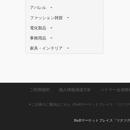
アパレル
ファッション雑貨
電化製品
事務用品
家具・インテリア
ご利用規約
個人情報保護方針
バイヤー会員無
ご出展のご案内はこちら（BtoBマーケットプレイス「ツクツク!!
BtoBマーケットプレイス「ツクツ