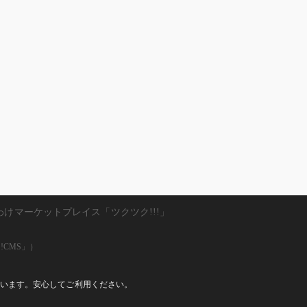
わけマーケットプレイス「ツクツク!!!」
!CMS」）
しています。安心してご利用ください。