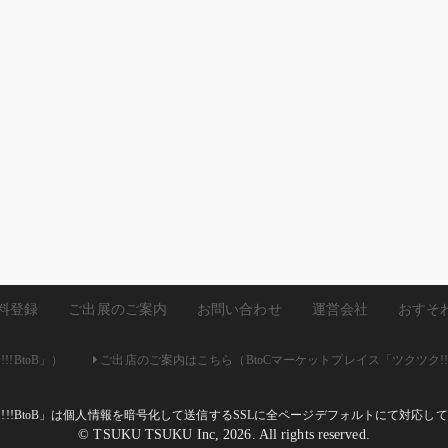
料登録
ご出展のご案内
お問い合わせ
運営会社
おすそ
!BtoB」）
ご出店のご案内はこちら（BtoCマーケットプレイス「ツクツク!!
ク!!!BtoB」は個人情報を暗号化して送信するSSLに全ページデフォルトにて対応
© TSUKU TSUKU Inc, 2026. All rights reserved.