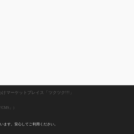
わけマーケットプレイス「ツクツク!!!」
!CMS」）
しています。安心してご利用ください。