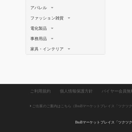
アパレル
ファッション雑貨
電化製品
事務用品
家具・インテリア
ご利用規約
個人情報保護方針
バイヤー会員無
ご出展のご案内はこちら（BtoBマーケットプレイス「ツクツク!!
BtoBマーケットプレイス「ツクツ