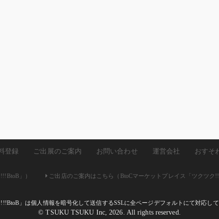
料登録
ご出展のご案内
お問い合わせ
運営会社
おすそ
!BtoB」）
ご出店のご案内はこちら（BtoCマーケットプレイス「ツクツク!!
ク!!!BtoB」は個人情報を暗号化して送信するSSLに全ページデフォルトにて対応
© TSUKU TSUKU Inc, 2026. All rights reserved.