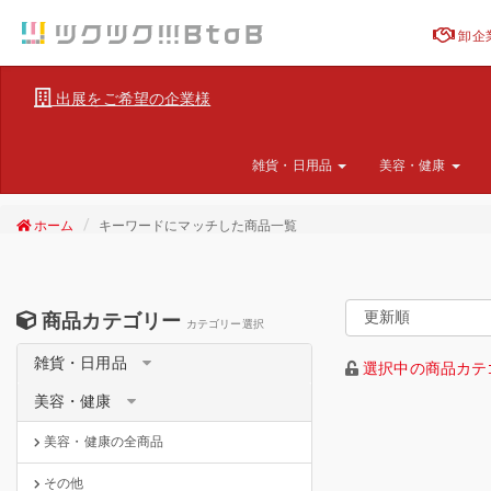
卸企
出展をご希望の企業様
雑貨・日用品
美容・健康
ホーム
キーワードにマッチした商品一覧
商品カテゴリー
カテゴリー選択
雑貨・日用品
選択中の商品カテ
美容・健康
美容・健康の全商品
その他