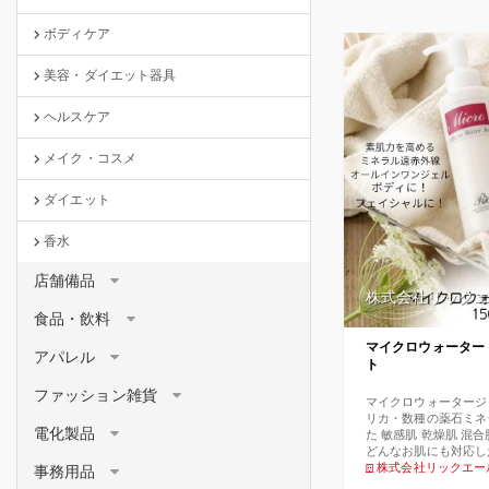
ボディケア
美容・ダイエット器具
ヘルスケア
メイク・コスメ
ダイエット
香水
店舗備品
株式会社リックエ
食品・飲料
マイクロウォーター ジ
アパレル
ト
ファッション雑貨
マイクロウォータージ
リカ・数種の薬石ミネ
電化製品
た 敏感肌 乾燥肌 混
どんなお肌にも対応し
ルケア ボディケア オ
株式会社リックエー
事務用品
ジェルです 1本 150