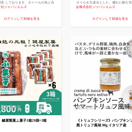
用意 しております。ホイールの色と合
オイルを主成分とした、優れた耐久性
お選び下さい。
会社ジャパンエムズ
抗性を兼ね備えたベアリング用グリス
株式会社ジャパンエムズ
特にセラミックベアリングと金属の接
クションを極限まで抑えることにより
ログインして卸値を見る
ログインして卸値を見る
ス部の損傷を防ぎます。そして、鋼球
ングに本製品を使うとフリクション軽
りセラミックベアリングのような使用
られます。
製菓有限会社
株式会社ディバース
】鍵屋製菓ふ菓子1箱20袋×3箱
《トリュフシリーズ》パンプキンソ
黑トリュフ風味 80g イタリア産