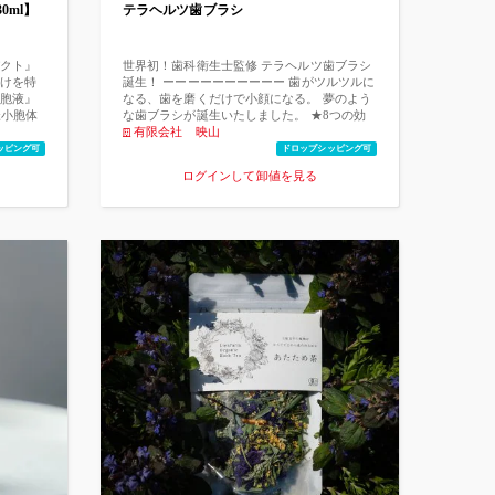
0ml】
テラヘルツ歯ブラシ
を測定したところ、細胞当りのヒアルロン
酸、コラーゲン産生において顕著な上昇を示
しました。 皮膚浸透性が高く、シワ・たるみ
の改善、ヒアルロン酸、コラーゲンの産生促
クト』
世界初！歯科衛生士監修 テラヘルツ歯ブラシ
進などの真皮細胞の賦活効果が期待できま
けを特
誕生！ ーーーーーーーーーー 歯がツルツルに
す。 ●ビタミンA/C/Eリポソームとは 人間の
胞液』
なる、歯を磨くだけで小顔になる。 夢のよう
体には「TCA回路」というエネルギーを作り
様小胞体
な歯ブラシが誕生いたしました。 ★8つの効
出すためのシステムが備わっています。ビタ
ムが、
果 1．毛先が超極細の先端仕様 歯周ポケッ
有限会社 映山
ミンはこの回路を回転させる「エンジン」の
果を与
トの奥や歯間まで毛が届き、歯垢をしっかり
ッピング可
ドロップシッピング可
働きをしています。特にビタミンAとCとEは3
表皮層の
かきだします。 2．複数の毛をねじること
ログインして卸値を見る
つ合わせてビタミンエース（ACE）とも呼ば
C/Eを
で、凸凹のあるブラシに。 歯の表面などに付
れ、それぞれが様々な美肌作用を持っていま
今まで
着した歯垢を絡めとります。 3．口腔内の奥
すが、3つ合わさることでお互いが高め合いな
するこ
までブラシが届く、カーブ型のネック。 気に
がら、最大の肌老化の原因である「活性酸
生まれ
なる奥歯や細部の汚れまで、きれいに磨くこ
素」に対して大きな抗酸化力を発揮します。
分として
とが出来ます。 4．特殊加工のテラヘルツ照
この成分を深く浸透させたくても皮膚の角質
このエッ
射により、口腔内の環境（菌バランス）を整
層にはバリアゾーンがあるので、一般的に美
ト』が
えます。 5．歯茎、内頬のマッサージで、引
容成分の浸透は難しいとされてきました。皮
っており
き締め効果、内側のタルミをアップ。 6．口
膚に浸透することで知られているのは脂溶性
鹿児島県
腔内歯茎や法のリフトアップ。 7．歯の汚れ
外用薬で、経皮吸収されやすい理由の１つと
ゴンフ
や着色の除去などホワイトニング効果が期待
して角質層全体としては脂溶性が高いことが
抽出さ
できます。 8．口腔内の血流促進の効果が期
挙げられます。そこで注目されている新技術
す。ド
待できます。 ーーーーーーーーーー 〜テラヘ
が、リン脂質で出来ているため人体に異物と
％です
ルツ波とは〜 テラヘルツ波は、光と電波の中
認識されない極小のカプセル「リポソーム」
細胞内水
間にあり、1秒間になんと1兆回振動する電磁
です。水溶性や脂溶性の美容有効成分を直径
10％の
波であることから、1兆を意味する「テラ」を
50〜100nmのカプセルに内包し、肌の深部に
名を対象
つけて「テラヘルツ波」と呼ばれています。
届けることができます。 ●その他の成分 / ベ
象とした
NASAは、「テラヘルツ波は、生命の代謝・
ルガモット果皮油 イタリアのベルガモで最初
性であ
成長・育成に不可欠な人体に有用な効果をも
に栽培されたことからついた、ミカン科の樹
ラスタ
たらす周波数である」と発表し、育成光線と