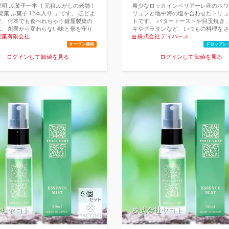
説明 ふ菓子一本 ！元祖ふがしの老舗！
希少なロッカインペリアーレ産のホワ
製菓 ふ菓子 12本入り 」です。 ほどよ
リュフと地中海の塩を合わせたトリュ
で、何本でも食べれちゃう鍵屋製菓の
トです。 バタートーストや目玉焼き
は、創業から変わらない味と形を守り
キやグラタンなど、いつもの料理をさ
います！数少ない貴重なふ菓子工場の
製菓有限会社
級料理店の味へ♪ かわいいミニサイズ
株式会社ディバース
ひご賞味ください！ 主な仕様 ・老舗の
ちょっとしたお土産におすすめしてま
オープン価格
ドロップシ
製ふがし！創業から変わらない味と
ログインして卸値を見る
ログインして卸値を見る
クッと軽くてとっても美味しい！「 鍵
ふ菓子 12本入り 」です。ほどよい甘
何本でも食べれちゃう鍵屋製菓のふ菓
創業から変わらない味と形を守り続け
す！数少ない貴重なふ菓子工場の味、
賞味ください！ ・やさしい甘さとふん
感が魅力のふ菓子♪ティータイムのお茶
小腹が減ったときのおやつにも♪食べ応
るロングタイプで、麩の面積が大きい
ふんわりサクサクの食感を思う存分お
いただけます♪。短いものだと物足りず
いもう1つと手が伸びてしまう人におす
すよ♪ ・甘い味わいのふ菓子は、実は
ーで栄養バランスのよいお菓子♪麩を原
るふ菓子は、たんぱく質や食物繊維な
む、栄養バランスに優れています。脂
くヘルシーなうえに、不足しがちな栄
取しやすいのも魅力。また、コーティ
使われる黒糖には、ミネラル・ビタミ
豊富に含まれています ♪ ・ふ菓子
会社ヤコト
株式会社ヤコト
麦粉を原料として作られた麩を乾燥さ
糖などで甘みをつけたものです。その
古く、中国から伝わった麩が日本でも