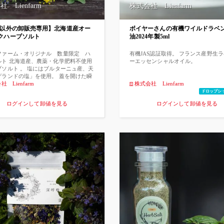
害作用）の検証試験の結果、50%濃度
ーゼ阻害作用）の検証試験の結果、5
 Lienfarm
株式会社 Lienfarm
%、100%濃度で11.8%のエラスターゼ阻
で9.4%、100%濃度で11.8%のエラ
計測しています。また真皮線維芽細胞
害率を計測しています。また真皮線維
たヒアルロン酸とコラーゲン産生効果
を用いたヒアルロン酸とコラーゲン産
S以外の卸販売専用】北海道産オー
ボイヤーさんの有機ワイルドラベ
したところ、細胞当りのヒアルロン
を測定したところ、細胞当りのヒアル
クハーブソルト
油2024年製5ml
ラーゲン産生において顕著な上昇を示
酸、コラーゲン産生において顕著な上
た。 皮膚浸透性が高く、シワ・たるみ
しました。 皮膚浸透性が高く、シワ
、ヒアルロン酸、コラーゲンの産生促
の改善、ヒアルロン酸、コラーゲンの
ファーム・オリジナル 数量限定 ハ
有機JAS認証取得。 フランス産野生
の真皮細胞の賦活効果が期待できま
進などの真皮細胞の賦活効果が期待で
ルト 北海道産、農薬・化学肥料不使用
ーエッセンシャルオイル。
ビタミンA/C/Eリポソームとは 人間の
す。 ●ビタミンA/C/Eリポソームとは
ブソルト 。 塩にはブルターニュ産、天
「TCA回路」というエネルギーを作り
体には「TCA回路」というエネルギ
ゲランドの塩」を使用。 蓋を開けた瞬
めのシステムが備わっています。ビタ
出すためのシステムが備わっています
上るハーブの豊かな香りは、お肉、お
 Lienfarm
株式会社 Lienfarm
この回路を回転させる「エンジン」の
ミンはこの回路を回転させる「エンジ
ラダ、ピザ、パスタ、お野菜のスープ
ドロップシ
しています。特にビタミンAとCとEは3
働きをしています。特にビタミンAとC
、どんなお料理も美味しく仕上げてく
ログインして卸値を見る
ログインして卸値を見る
せてビタミンエース（ACE）とも呼ば
つ合わせてビタミンエース（ACE）
。その年に採れたハーブのみを使用し
れぞれが様々な美肌作用を持っていま
れ、それぞれが様々な美肌作用を持っ
ますので、少量で十分香り付けができ
3つ合わさることでお互いが高め合いな
すが、3つ合わさることでお互いが高
 在庫は小ロットでご用意しております
最大の肌老化の原因である「活性酸
がら、最大の肌老化の原因である「活
ハーブがフレッシュな状態でお届けす
対して大きな抗酸化力を発揮します。
素」に対して大きな抗酸化力を発揮し
できます。
分を深く浸透させたくても皮膚の角質
この成分を深く浸透させたくても皮膚
バリアゾーンがあるので、一般的に美
層にはバリアゾーンがあるので、一般
の浸透は難しいとされてきました。皮
容成分の浸透は難しいとされてきまし
透することで知られているのは脂溶性
膚に浸透することで知られているのは
で、経皮吸収されやすい理由の１つと
外用薬で、経皮吸収されやすい理由の
質層全体としては脂溶性が高いことが
して角質層全体としては脂溶性が高い
れます。そこで注目されている新技術
挙げられます。そこで注目されている
ン脂質で出来ているため人体に異物と
が、リン脂質で出来ているため人体に
れない極小のカプセル「リポソーム」
認識されない極小のカプセル「リポソ
水溶性や脂溶性の美容有効成分を直径
です。水溶性や脂溶性の美容有効成分
00nmのカプセルに内包し、肌の深部に
50〜100nmのカプセルに内包し、肌