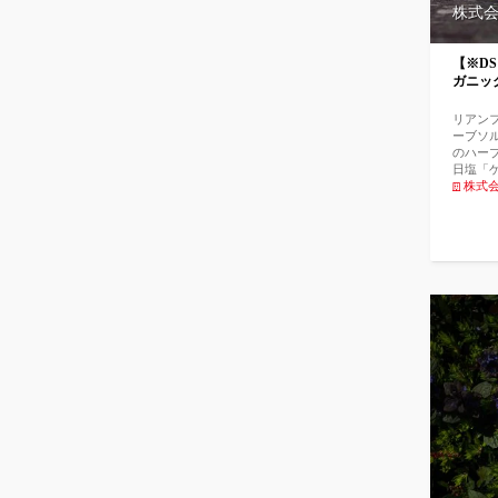
ーゼ阻
株式会社
で9.4
害率を
を用い
【※D
を測定
ガニッ
酸、コ
しまし
の改善
リアン
進など
ーブソ
す。 ●
のハー
体には
日塩「
出すた
間立ち
株式会社
ミンは
魚、サ
働きを
などの
つ合わ
れます
れ、そ
ており
すが、
ます。
がら、
ので、
素」に
る事が
この成
層には
容成分
膚に浸
外用薬
して角
挙げら
が、リ
認識さ
です。
50〜1