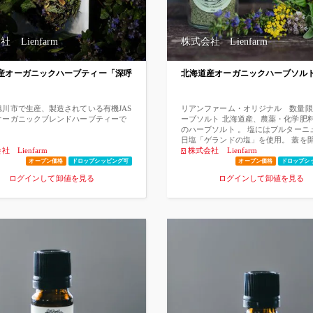
とができます。 ●その他の成分 / ベ
届けることができます。 ●その他の成分
ット果皮油 イタリアのベルガモで最初
ルガモット果皮油 イタリアのベルガ
されたことからついた、ミカン科の樹
に栽培されたことからついた、ミカン
ートルほどの樹木から採れる果実のオイ
高3メートルほどの樹木から採れる果
 Lienfarm
株式会社 Lienfarm
。酢酸リナリル、リモネン、リナロー
ルです。酢酸リナリル、リモネン、リ
を含んでおり、主にアロマテラピーで
ルなどを含んでおり、主にアロマテラ
れますが、アールグレイ紅茶の香りづ
利用されますが、アールグレイ紅茶の
産オーガニックハーブティー「深呼
北海道産オーガニックハーブソ
使用されています。 その香りはリフレ
けにも使用されています。 その香り
効果があるとされ、ストレスを軽減
ッシュ効果があるとされ、ストレスを
分をリラックスさせる効果があるとさ
し、気分をリラックスさせる効果があ
ます。 また、肌を柔らかくし、保湿効
れています。 また、肌を柔らかくし
旭川市で生産、製造されている有機JAS
リアンファーム・オリジナル 数量限
るため、化粧品にも多く使用されてい
果があるため、化粧品にも多く使用さ
オーガニックブレンドハーブティーで
ーブソルト 北海道産、農薬・化学肥
●安全・安心処方 肌の深部に入るから
ます。 ●安全・安心処方 肌の深部に
のハーブソルト 。 塩にはブルターニ
全・安心処方にこだわりました。 ・パ
こそ安全・安心処方にこだわりました
日塩「ゲランドの塩」を使用。 蓋を
フリー ・エタノールフリー ・鉱物油不
ラベンフリー ・エタノールフリー ・
 Lienfarm
間立ち上るハーブの豊かな香りは、お
株式会社 Lienfarm
・無着色 ・合成界面活性剤不使用
使用 ・無着色 ・合成界面活性剤不使
魚、サラダ、ピザ、パスタ、お野菜の
オープン価格
ドロップシッピング可
オープン価格
ドロップシ
などの、どんなお料理も美味しく仕上
ログインして卸値を見る
ログインして卸値を見る
れます。その年に採れたハーブのみを
ておりますので、少量で十分香り付け
ます。 在庫は小ロットでご用意して
ので、ハーブがフレッシュな状態でお
る事ができます。