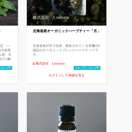
 / ベ
モで最初
科の樹
実のオイ
株式会社 Lienfarm
ナロー
ピーで
香りづ
ルト
北海道産オーガニックハーブティー「月」
はリフレ
軽減
るとさ
、保湿効
定 ハ
北海道旭川市で生産、製造されている有機JAS
れてい
料不使用
認証のオーガニックブレンドハーブティーで
入るから
ュ産、天
す。
。 ・パ
開けた瞬
鉱物油不
肉、お
株式会社 Lienfarm
用
スープ
ッピング可
ドロップシッピング可
げてく
ログインして卸値を見る
使用し
ができ
おります
届けす