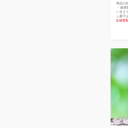
商品の
「 鍵屋
い甘さ
ふ菓子
続けて
鍵屋
味、ぜ
元祖特
形！サ
屋製菓 
さで、
子は、
ていま
ぜひご
わり食
菓子や
えのあ
ので、
楽しみ
に、つ
すめで
ヘルシ
料とす
どを含
質が低
養を摂
ングに
ンなども
株式
は、小
せ、黒
歴史は