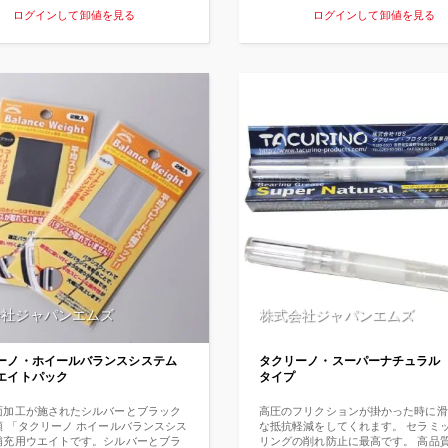
す。 でも「こんなリンスインシャンプ
を50%にしたことです。 極圧添加剤
ログインして卸値を見る
ログインして卸値を見る
いなのを望まれる方も実際多いので
属の表面にクッションみたいな皮膜を
説明してなんとか店頭に並べてもらう
物質」と考えてください。 チェーン
構よく売れる」と言われます。 実際、
入れると金属同士の接触が優しくなっ
ツサイクルに乗られるユーザーの方は
かで軽やかで音鳴りもなくなります。
に週一回ぐらい街乗りサイクリングす
れすぎるとパワーロスもおこります。
が絶対数として多いのが、その理由み
ーノのマホウは極圧50%ですが、極
す。 洗浄するだけで同時に注油ができ
性を低くし、なおかつ弾性力を持つあ
もの。 面倒くささもなくて、チェーン
剤（秘密です）を加えることにより、
がつかず綺麗さを保てます。 300km
でもパワーロスが少ないです。 「魔
ほど使用してください。
うな走りを体感してください。
会社ジャパンエムズ
株式会社ジャパンエムズ
ーノ・ホイールバランスシステム
タクリーノ・スーパーナチュラル
エイトパック
タイプ
面加工が施されたシルバーとブラック
高圧のフリクションが掛かった時に滑
類 「タクリーノ ホイールバランスシス
な抵抗軽減をしてくれます。 セラミ
補充用ウエイトです。シルバーとブラ
リングの削れ防止に最高です。 高品