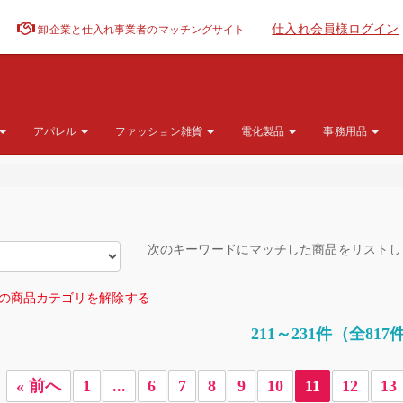
仕入れ会員様ログイン
卸企業と仕入れ事業者のマッチングサイト
アパレル
ファッション雑貨
電化製品
事務用品
次のキーワードにマッチした商品をリスト
の商品カテゴリを解除する
211～231件（全817
« 前へ
1
...
6
7
8
9
10
11
12
13