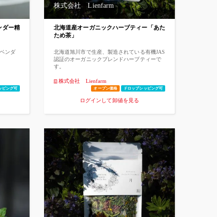
高3メートルほどの樹木から採れる果実のオイ
0%濃度
も呼ばれています。 テラヘルツ波は、全ての
株式会社 Lienfarm
ルです。酢酸リナリル、リモネン、リナロー
スターゼ阻
生命から出ており、赤ちゃんが最も多く、加
ルなどを含んでおり、主にアロマテラピーで
芽細胞
齢とともに減少していきます。また、健康な
利用されますが、アールグレイ紅茶の香りづ
生効果
人の方が多いとされています。 人体の細胞に
ンダー精
北海道産オーガニックハーブティー「あた
けにも使用されています。 その香りはリフレ
ロン
影響を受けやすく、人体の固有周波数とテラ
ため茶」
ッシュ効果があるとされ、ストレスを軽減
昇を示
ヘルツ波の周波数が共鳴することで、細胞の
し、気分をリラックスさせる効果があるとさ
・たるみ
活性化、細胞の修復、自然治癒力や免疫力の
れています。 また、肌を柔らかくし、保湿効
産生促
アップ、活性酸素の除去、血行促進すること
ラベンダ
北海道旭川市で生産、製造されている有機JAS
果があるため、化粧品にも多く使用されてい
きま
から、口腔内環境のバランス、身体の健康に
認証のオーガニックブレンドハーブティーで
ます。 ●安全・安心処方 肌の深部に入るから
 人間の
も効果が期待できます。
す。
こそ安全・安心処方にこだわりました。 ・パ
ーを作り
ラベンフリー ・エタノールフリー ・鉱物油不
。ビタ
株式会社 Lienfarm
使用 ・無着色 ・合成界面活性剤不使用
ン」の
ッピング可
オープン価格
ドロップシッピング可
とEは3
ログインして卸値を見る
とも呼ば
ていま
め合いな
性酸
ます。
の角質
的に美
た。皮
脂溶性
１つと
ことが
新技術
異物と
ーム」
を直径
の深部に