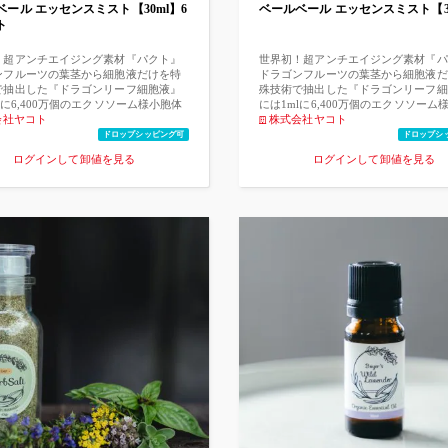
ベール エッセンスミスト【30ml】6
ベールベール エッセンスミスト【3
るようになったのは、奈良時代ごろか
ト
初は高級食品でしたが、江戸時代に入
民の間でもお茶菓子として親しまれた
ています。 ・室温管理の徹底、厳重な
！超アンチエイジング素材『パクト』
世界初！超アンチエイジング素材『パ
のうえ商品を発送をさせていただいて
ンフルーツの葉茎から細胞液だけを特
ドラゴンフルーツの葉茎から細胞液だ
す。 こちらの商品は大変割れやすい商
で抽出した『ドラゴンリーフ細胞液』
殊技術で抽出した『ドラゴンリーフ細
っており、配送の際に商品が一部破損
lに6,400万個のエクソソーム様小胞体
には1mlに6,400万個のエクソソーム
る・欠ける等)してしまう場合がありま
ており、この植物性エクソソームが、
会社ヤコト
が入っており、この植物性エクソソー
株式会社ヤコト
恐れ入りますが配送中による破損を理由
肌の真皮層に著しい細胞賦活効果を与
特にお肌の真皮層に著しい細胞賦活効
ドロップシッピング可
ドロップシ
商品の交換や、返品には応じられませ
とが発見されました。 そこに表皮層の
えることが発見されました。 そこに
ログインして卸値を見る
ログインして卸値を見る
あらかじめご了承をお願い致します。
ラブルに効果の高いビタミンA/C/Eを
老化やトラブルに効果の高いビタミンA/
/www.tiktok.com/@user106268722525
るリポソームを加えることで、今まで
内包するリポソームを加えることで、
った、表皮と真皮を同時にケアするこ
になかった、表皮と真皮を同時にケア
能な新肌美容素材『パクト』が生まれ
とが可能な新肌美容素材『パクト』が
。 通常、化粧水や美容液は成分として
ました。 通常、化粧水や美容液は成
”が全体の多くを占めますが、このエッ
の“水”が全体の多くを占めますが、
ミストの全成分にはこの『パクト』が
センスミストの全成分にはこの『パク
と、ほぼ原液のエッセンスとなっており
95％と、ほぼ原液のエッセンスとな
●ドラゴンリーフ細胞液とは 鹿児島県
ます。 ●ドラゴンリーフ細胞液とは 
で栽培されている「レッドドラゴンフ
徳之島で栽培されている「レッドドラ
」の葉茎から特許技術を用いて抽出さ
ルーツ」の葉茎から特許技術を用いて
水を一切加えていない細胞液です。ド
れた、水を一切加えていない細胞液で
リーフの水分比率は全体の90％です
ラゴンリーフの水分比率は全体の90
のうち90％は細胞外水分で、細胞内水
が、そのうち90％は細胞外水分で、
か10％しかありません。その10％の
分はわずか10％しかありません。その
水分を抽出したものです。 20名を対象
細胞内水分を抽出したものです。 20
パッチテストおよび55名を対象とした
としたパッチテストおよび55名を対
ギーテストの結果はいずれも陰性であ
アレルギーテストの結果はいずれも陰
ンチエイジング抗老化作用（エラスタ
り、アンチエイジング抗老化作用（エ