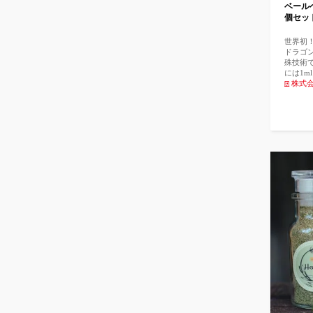
ベール
作られ
個セッ
ら。当
ると庶
とされ
世界初
る検品
ドラゴ
おりま
殊技術
品とな
には1m
(割れ
が入っ
株式
す。 
特にお
とする
えるこ
んので
老化やト
https:/
内包す
になか
とが可
ました
の“水
センス
95％
ます。 
徳之島
ルーツ
れた、
ラゴン
が、そ
分はわず
細胞内
とした
アレル
り、ア