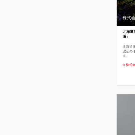
届けるこ
ルガモ
に栽培
高3メ
株式会社
ルです
ルなど
利用さ
北海道
けにも
吸」
ッシュ
し、気
れてい
北海道
果があ
認証の
ます。 
す。
こそ安
ラベン
株式会社
使用 