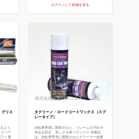
は、「金
ベスト西谷選手やシルベスト山崎選手もブロ
ログインして卸値を見る
つくる
グで褒めていただいております。 ロード用と
オイルに
銘打っていますが、MTBでもその性能は実証
て滑ら
済みです。 走行抵抗も軽いのですが、耐久性
ただ入
も高く少々の激しい雨の中を２〜３時間走っ
 タクリ
てもオイル切れを起こしません。 市場に出回
限まで粘
っている中では一番性能が高いと自負してお
る添加
ります。 ではなぜ「タクリーノ･ロードチェ
高負荷
ーンオイル」は高性能なのでしょうか。 その
法」のよ
前に「チェーンオイルにはどんな性能が必要
なのか？」ということから考えていきましょ
う。 まずチェーンオイルは、チェーンリンク
の中にオイルが入っていなければ潤滑の意味
がないということを認識しましょう。 ところ
がチェーンリンクの中というのは回転しなが
ら圧力もかかるので、一度浸透して中に入っ
たオイルが遠心力などで外へ逃げ出しやすい
構造になっています。 つまり外側はオイルで
光っていてもリンクの中がカラカラであった
なら、走行抵抗も大きいし音成りもするとい
うわけです。 「タクリーノ･ロードチェーン
株式会社ジャパンエムズ
オイル」は粘性が低く走行抵抗が低い上に、
「秘密の細工」によって一度リンク内に入っ
たオイルが外に逃げ出さず、内に留まりやす
 グリス
タクリーノ・ロードコートワックス（スプ
いよう考えられています。 そうした「リンク
レータイプ）
内への留まり」が他社では真似の出来ない高
性能を生み出す結果となっているのです。 ま
た、高純度の化学合成オイルを100％近く配合
るよう
自転車専用に開発された、フレームの汚れや
しているのは市場に出回っているものではこ
ックベア
劣化を防ぎ、美しさを保つワックス 本製品
の「タクリーノ･ロードチェーンオイル」だけ
質フッ素
は、自転車専用に開発されたクリーナー効果