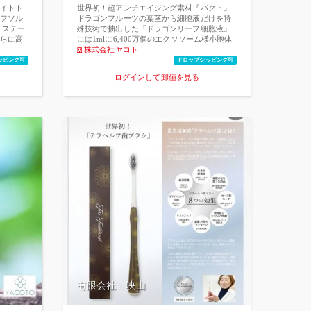
イトト
世界初！超アンチエイジング素材『パクト』
フソル
ドラゴンフルーツの葉茎から細胞液だけを特
、ステー
殊技術で抽出した『ドラゴンリーフ細胞液』
らに高
には1mlに6,400万個のエクソソーム様小胞体
なので
が入っており、この植物性エクソソームが、
株式会社ヤコト
す。
特にお肌の真皮層に著しい細胞賦活効果を与
ッピング可
ドロップシッピング可
えることが発見されました。 そこに表皮層の
ログインして卸値を見る
老化やトラブルに効果の高いビタミンA/C/Eを
内包するリポソームを加えることで、今まで
になかった、表皮と真皮を同時にケアするこ
とが可能な新肌美容素材『パクト』が生まれ
ました。 通常、化粧水や美容液は成分として
の“水”が全体の多くを占めますが、このエッ
センスミストの全成分にはこの『パクト』が
95％と、ほぼ原液のエッセンスとなっており
ます。 ●ドラゴンリーフ細胞液とは 鹿児島県
徳之島で栽培されている「レッドドラゴンフ
ルーツ」の葉茎から特許技術を用いて抽出さ
れた、水を一切加えていない細胞液です。ド
ラゴンリーフの水分比率は全体の90％です
が、そのうち90％は細胞外水分で、細胞内水
分はわずか10％しかありません。その10％の
細胞内水分を抽出したものです。 20名を対象
としたパッチテストおよび55名を対象とした
アレルギーテストの結果はいずれも陰性であ
り、アンチエイジング抗老化作用（エラスタ
ーゼ阻害作用）の検証試験の結果、50%濃度
有限会社 映山
で9.4%、100%濃度で11.8%のエラスターゼ阻
害率を計測しています。また真皮線維芽細胞
を用いたヒアルロン酸とコラーゲン産生効果