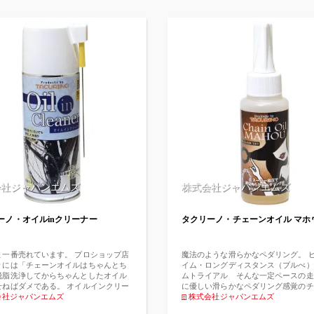
会社ジャパンエムズ
株式会社ジャパンエムズ
ーノ・オイルinクリーナー
タクリーノ・チェーンオイル マホ
ま一番売れています。 プロショップ店
魔法のような滑らかなペダリング。 
々には「チェーンオイルはちゃんとち
イム・ロングディスタンス（ブルべ）
脱脂洗浄してからちゃんとしたオイル
ムトライアル そんな一定ペースの走
せねばダメである。 オイルインクリー
に優しい滑らかなペダリング感覚のチ
中途半端である」とおっしゃる人もお
会社ジャパンエムズ
オイルです。 坦々と踏んでいると筋
株式会社ジャパンエムズ
す。 理想を追求するなら全くその通り
まりにくく感じます。その秘密は極圧