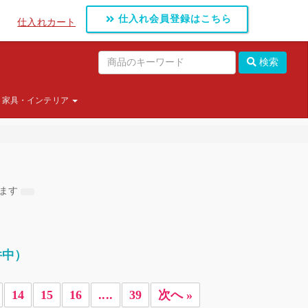
仕入れ会員登録はこちら
仕入れカート
検索
家具・インテリア
します
件中）
14
15
16
....
39
次へ »