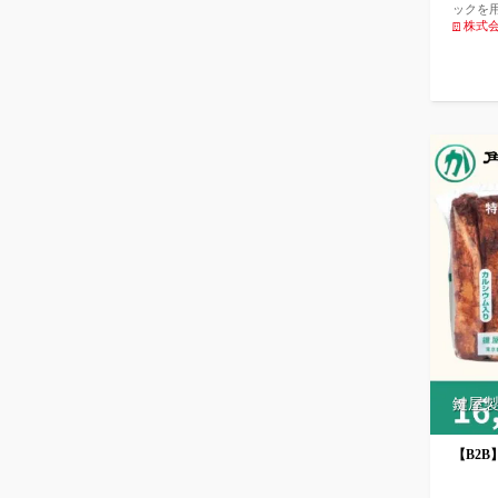
ックを
わせて
株式
鍵屋
【B2B