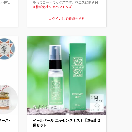
であることも付け加えておきましょう。 使い
と低抵
をもつコートワックスです。ウエスに吹き付
方は簡単です。 チェーンを一度、パーツクリ
です。
けて直接フレームや部品部(ブレーキング部)
株式会社ジャパンエムズ
ーナー等で脱脂してから、1リンクに一滴づつ
触フリ
を拭き上げてください。汚れ落としとコーテ
「タクリーノ･ロードチェーンオイル」を注油
、レー
ィングを一度に行え、2度拭きが不要です。シ
ログインして卸値を見る
してください。 少し時間をおきますとリンク
ベアリ
リコンの皮膜による自然な輝きが発生し、ホ
内に浸透したオイルが摩擦による金属粒子を
減によ
コリも付きにくく、樹脂部についても白いも
ともなった汚れを押し出し、表面に黒いオイ
感が得
のが残りません。また、UVカット効果で、カ
ルが浮き出しますので、ウエス等で拭きとっ
ーボンフレームのエポキシ樹脂の紫外線によ
てください。 それで完了です。 雨天時やオフ
る劣化を防ぎ、フレームの寿命を保ちます。
ロードを除き、500kmに1回の注油をお勧めし
ます。
株式会社ヤコト
ース･
ベールベール エッセンスミスト【30ml】2
個セット