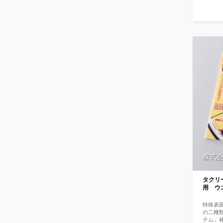
なんで
ーみた
す」と
と「結
スポー
「手軽
る」の
たいで
る便利
も油かす
に一度
株式
タクリ
用 ウ
特殊表
の二種
テム」