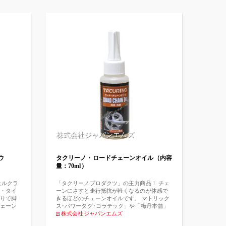
株式会社ジャパンエムズ
ウ
タクリーノ・ロードチェーンオイル（内容
量：70ml）
ヒルクラ
「タクリーノプロダクツ」の主力商品！ チェ
・タイ
ーンにさすと走行抵抗が軽くなるのが体感で
りで脚
きるほどのチェーンオイルです。 マトリック
ェーン
ス･パワータグ･コラテック」や「梅丹本舗」
疲労がた
の選手が使用し数々の勝利に輝き絶賛してい
株式会社ジャパンエムズ
添加剤
ただいております。 実業団トップ選手のオー