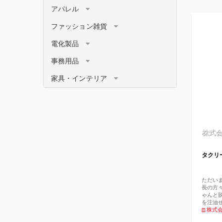
アパレル
ファッション雑貨
電化製品
事務用品
家具・インテリア
株式
タクリ
ただい
長の方
ゃんと
を注油
ナーは
株式
られま