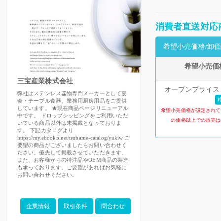
消費者直送対応
希望小売価格/卸価
希望小売価
三宝産業株式会社
オープンプライス 
弊社はステンレス器物専門メーカーとして宴
会・テーブル食器、業務用厨房用品をご提供
しています。 ★現在商品ページリニューアル
希望小売価格が設定されて
中です。 ドロップシッピングをご利用いただ
の価格以上での販売は
いている商品以外は未掲載となっておりま
す。 下記カタログより
https://my.ebook5.net/tsubame-catalog/yukiw ご
要望の商品がございましたらお問い合わせく
ださい。優先して掲載させていただきます。
また、お客様からの特注品やOEM商品の製造
も承っております。ご要望があればお気軽に
お問い合わせください。
企業情報
取引条件
問合わせ