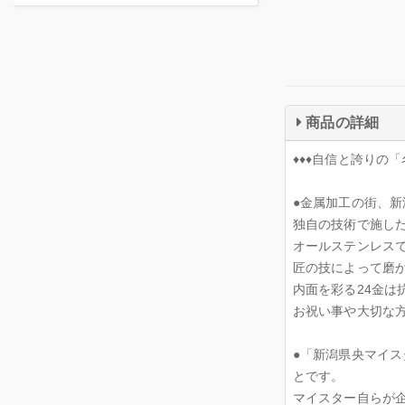
商品の詳細
♦♦♦自信と誇りの
●金属加工の街、
独自の技術で施した
オールステンレス
匠の技によって磨
内面を彩る24金
お祝い事や大切な
●「新潟県央マイ
とです。
マイスター自らが