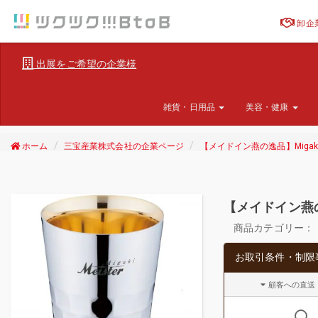
卸企
出展をご希望の企業様
雑貨・日用品
美容・健康
ホーム
三宝産業株式会社の企業ページ
【メイドイン燕の逸品】Migaki 
【メイドイン燕の逸
商品カテゴリー：
お取引条件・制限
顧客への直送