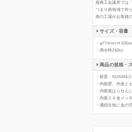
燕商工会議所では
つまり燕地域で作
燕の工場がお客様
サイズ・容量
・φ77mm×Ｈ105m
・満水時260cc
商品の規格・
・材質：SUS30
・内面壁、外面と
・内面底はらせん
・内面２４金メッ
・濃紺生地に金の