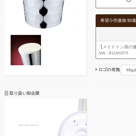
希望小売価格/卸価
【メイドイン燕の逸品】
JAN：B11002075
ロゴの有無
取り扱い卸企業