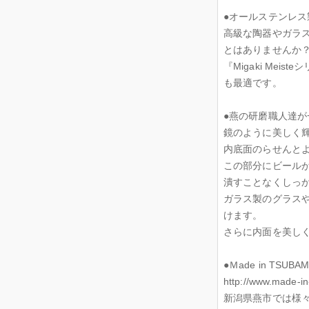
●オールステンレ
高級な陶器やガラ
とはありませんか
『Migaki M
も最適です。
●燕の研磨職人達
鏡のように美しく
内底面のらせんと
この部分にビール
潰すことなくしっ
ガラス製のグラス
けます。
さらに内面を美し
●Ｍade in TSUB
http://www.made-in-
新潟県燕市では様