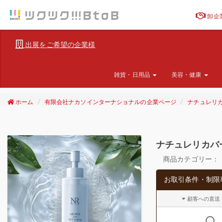
卸企
出展をご希望の企業様
雑貨・日用品
美容・健康
ホーム
有限会社ナカソインターナショナルの企業ページ
ナチュレリカ
ナチュレリカバー
商品カテゴリー：
お取引条件・制限
顧客への直送