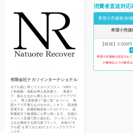
消費者直送対応
希望小売価格/卸価
希望小売価
【税抜】3,000円
希望小売価格が設定されて
の価格以上での販売は
有限会社ナカソインターナショナル
モデル肌に導くドクターズコスメ・NMN・ヒ
ト幹細胞・高配合導入美容液で、・角質ケ
ア、肌を土台から整えるエイジングケアブラ
ンド。 導入美容液で “届く肌” をつくり、 角
質ケアで不要なものをやさしくオフ。 高浸透
型電子水、防腐剤無添加＋4つのフリー。 低
刺激処方で敏感肌にも寄り添います。 全国の
＠コスメ店舗で取り扱われ、 ランキングでも
上位を獲得する実力派ブランド。 未来の“モ
デル肌”を育てるための エイジングケアライ
ンです。