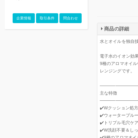
企業情報
取引条件
問合わせ
商品の詳細
水とオイルを独自技
電子水のイオン効
9種のアロマオイ
レンジングです。
────────────
主な特徴
────────────
✔️Wクッション処
✔️ウォータープル
✔️トリプル毛穴ケ
✔️W洗顔不要＆し
✔️9種のアロマオ