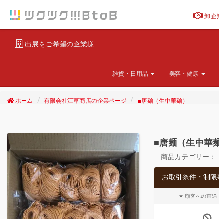
卸企
出展をご希望の企業様
雑貨・日用品
美容・健康
ホーム
有限会社江草商店の企業ページ
■唐麺（生中華麺）
■唐麺（生中華
商品カテゴリー：
お取引条件・制限
顧客への直送