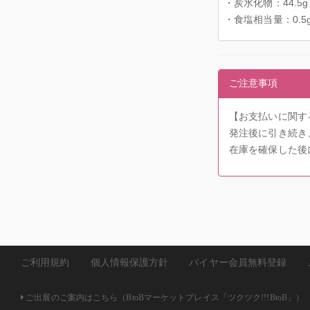
・炭水化物：44.5g
・食塩相当量：0.5
ご注意事項
【お支払いに関す
発注後に引き続き
在庫を確保した後
ご利用規約
個人情報保護方針
バイヤー会員無料登録
ご出展のご案内はこちら（BtoBマーケットプレイス「ツクツク!!!BtoB」）