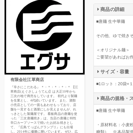
商品の詳細
■唐麺 生中華麺
その他、ゆで焼き
＜オリジナル麺＞
ご要望があればお
サイズ・容量
有限会社江草商店
■1ロット：20袋
『辛さにこだわる』 ＊・＊・＊・＊・＊ 【江
草商店(えぐさしょうてん)】は大正10年から
三次の地で商売をしています。 初代より製麺
商品の規格・
を生業とし、4代続いています。 また、酒類
小売店としての一面もあわせもっており、店
舗を一見すると酒屋にしか見えませんが、れ
■唐麺 生中華麺
っきとした製麺屋です。 看板商品の唐麺を使
った「三次唐麺焼き」は、当店の唐麺と特性
辛口カープソースで焼いたお好み焼きとし
・原材料名：小麦
て、『広島てっぱんグランプリ』にも出場
糖類）、※本品製
し、2014年に優勝に輝いています。 ぜひ、広