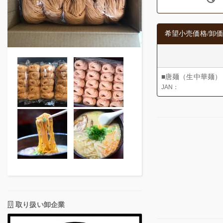
希望小売価格/卸価
■唐麺（生中華麺）
JAN：
取り扱い卸企業