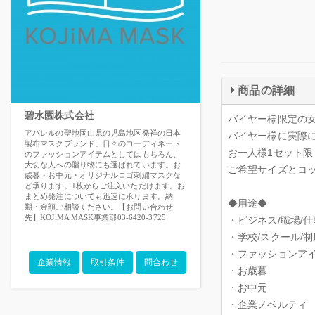
商品の詳細
碧水園株式会社
バイヤー様限定の
アパレルの聖地岡山県の児島地区発祥の日本
バイヤー様に実際
製布マスクブランド。日々のコーディネート
お一人様1セット
のファッションアイテムとしてはもちろん、
大切な人への贈り物にも選ばれています。お
ご希望サイズとコ
歳暮・お中元・オリジナルロゴ刺繍マスクな
ど承ります。1枚からご注文いただけます。お
まとめ発注についても迅速に承ります。納
◆用途◆
期・金額ご相談ください。【お問い合わせ
先】KOJiMA MASK事業部03-6420-3725
・ビジネス/職場/仕
・学校/スクール/制
・ファッションア
企業情報
取引条件
問合わせ
・お歳暮
・お中元
・企業ノベルティ