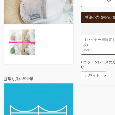
希望小売価格/卸価
【バイヤー様限定】
枚)
JAN：
コットンレースの
い
取り扱い卸企業