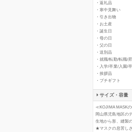
・返礼品
・寒中見舞い
・引き出物
・お土産
・誕生日
・母の日
・父の日
・送別品
・就職/転勤/転職/
・入学/卒業/入園/
・挨拶品
・プチギフト
サイズ・容量
≪KOJIMA MAS
岡山県児島地区の
生地から形、縫製
★マスクの息苦し