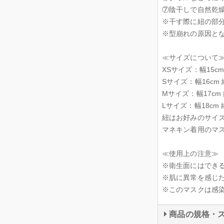
⑦陰干しで自然乾
※干す際に紐の部
※型崩れの原因と
≪サイズについて
XSサイズ：幅15cm
Sサイズ：幅16cm 
Mサイズ：幅17cm
Lサイズ：幅18cm 
紐はお好みのサイ
マネキン着用のマ
≪使用上の注意≫
※衛生面にはでき
※肌に異常を感じ
※このマスクは感
商品の規格・