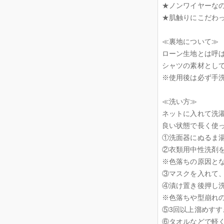
★ノンワイヤーな
★肌触りにこだわ
≪裏地について≫
ローン生地とは呼
シャツの素材とし
※使用後は必ず手
≪洗い方≫
ネットに入れて洗
良い状態で長く使
①洗面器にぬるま
②衣類用中性洗剤
※色落ちの原因と
③マスクを入れて、
④漬け置き後押し
※色落ちや型崩れ
⑤3回以上溜めす
⑥タオルなどで軽