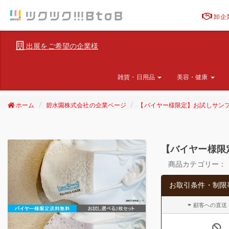
卸企
出展をご希望の企業様
雑貨・日用品
美容・健康
ホーム
碧水園株式会社の企業ページ
【バイヤー様限定】お試しサンプ
【バイヤー様限
商品カテゴリー：
お取引条件・制限
顧客への直送