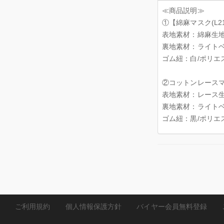
≪商品説明≫
①【綿麻マスク(L21
表地素材：綿麻生地(
裏地素材：ライトベ
ゴム紐：白/ポリエ
②コットンレース
表地素材：レース生
裏地素材：ライトベ
ゴム紐：黒/ポリエ
ご利用規約
個人情報保護方針
バイヤー会員無料登録