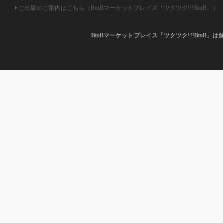
ご出展のご案内はこちら（BtoBマーケットプレイス「ツクツク!!!BtoB」）
BtoBマーケットプレイス「ツクツク!!!Bto