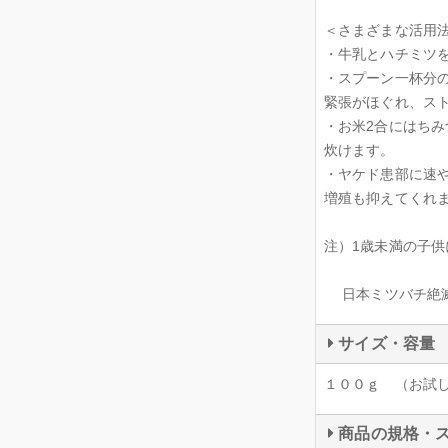
＜さまざまな活用
・牛乳とハチミツ
・スプーン一杯分
緊張がほぐれ、ス
・お米2合にはちみ
炊けます。
・ヤケド患部に速
増殖も抑えてく
注）1歳未満の子
日本ミツバチ絶滅危機の現
サイズ・容量
１００ｇ （お試
商品の規格・