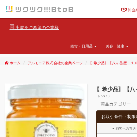
卸企
出展をご希望の企業様
雑貨・日用品
美容・健康
ホーム
アルモニア株式会社の企業ページ
〖希少品〗【八ヶ岳産 １
〖希少品〗【八
（JAN：）
商品カテゴリー：
お取引条件・制限
顧客への直送