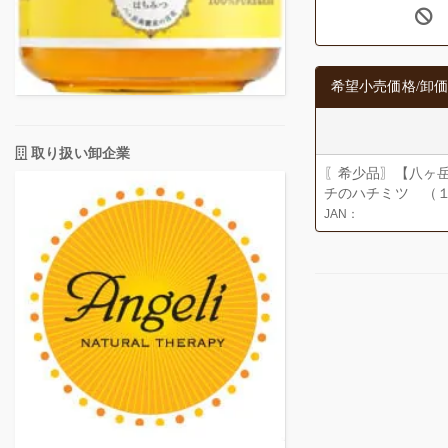
希望小売価格/卸価
取り扱い卸企業
〖希少品〗【八ヶ
チのハチミツ （
JAN：