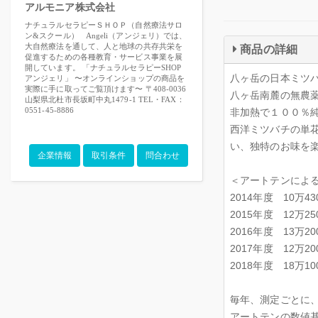
アルモニア株式会社
ナチュラルセラピーＳＨＯＰ（自然療法サロ
ン&スクール） Angeli（アンジェリ）では、
大自然療法を通して、人と地球の共存共栄を
商品の詳細
促進するための各種教育・サービス事業を展
開しています。 「ナチュラルセラピーSHOP
八ヶ岳の日本ミツ
アンジェリ」 〜オンラインショップの商品を
実際に手に取ってご覧頂けます〜 〒408-0036
八ヶ岳南麓の無農
山梨県北杜市長坂町中丸1479-1 TEL・FAX：
0551-45-8886
非加熱で１００％
西洋ミツバチの単
い、独特のお味を
企業情報
取引条件
問合わせ
＜アートテンによ
2014年度 10万43
2015年度 12万25
2016年度 13万20
2017年度 12万20
2018年度 18万10
毎年、測定ごとに
アートテンの数値