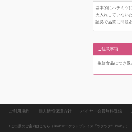
基本的にハチミツ
火入れしていない
証拠で品質に問題
ご注意事項
生鮮食品につき返
ご利用規約
個人情報保護方針
バイヤー会員無料登録
ご出展のご案内はこちら（BtoBマーケットプレイス「ツクツク!!!BtoB」）