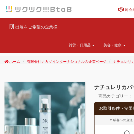
卸企
出展をご希望の企業様
雑貨・日用品
美容・健康
ホーム
有限会社ナカソインターナショナルの企業ページ
ナチュレリカ
ナチュレリカバ
商品カテゴリー：
お取引条件・制限
顧客への直送