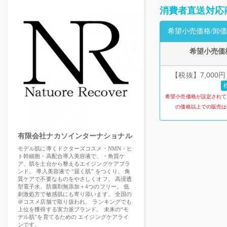
消費者直送対応
希望小売価格/卸価
希望小売価
【税抜】7,000円
希望小売価格が設定されて
の価格以上での販売は
有限会社ナカソインターナショナル
モデル肌に導くドクターズコスメ・NMN・ヒ
ト幹細胞・高配合導入美容液で、・角質ケ
ア、肌を土台から整えるエイジングケアブラ
ンド。 導入美容液で “届く肌” をつくり、 角
質ケアで不要なものをやさしくオフ。 高浸透
型電子水、防腐剤無添加＋4つのフリー。 低
刺激処方で敏感肌にも寄り添います。 全国の
＠コスメ店舗で取り扱われ、 ランキングでも
上位を獲得する実力派ブランド。 未来の“モ
デル肌”を育てるための エイジングケアライ
ンです。