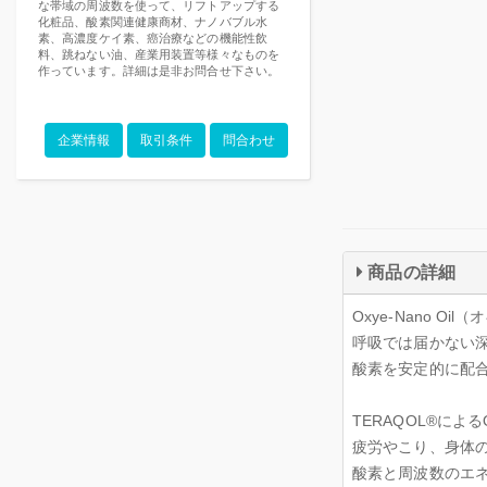
な帯域の周波数を使って、リフトアップする
化粧品、酸素関連健康商材、ナノバブル水
素、高濃度ケイ素、癌治療などの機能性飲
料、跳ねない油、産業用装置等様々なものを
作っています。詳細は是非お問合せ下さい。
企業情報
取引条件
問合わせ
商品の詳細
Oxye-Nano O
呼吸では届かない
酸素を安定的に配
TERAQOL®によるO₂
疲労やこり、身体
酸素と周波数のエ