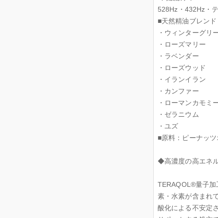
528Hz・432
■天然精油ブレンド
・ウィンターグリ
・ローズマリー
・ラベンダー
・ローズウッド
・イランイラン
・カンファー
・ローマンカモミ
・ゼラニウム
・ユズ
■原料：ピーナッ
◆高濃度の高エネ
TERAQOL®量
素・水素が含まれ
酸化による不安定