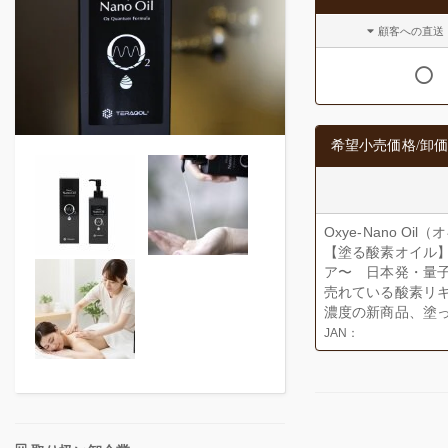
顧客への直送
希望小売価格/卸価
Oxye-Nano Oil
【塗る酸素オイル】
ア〜 日本発・量
売れている酸素リキ
濃度の新商品、塗
JAN：