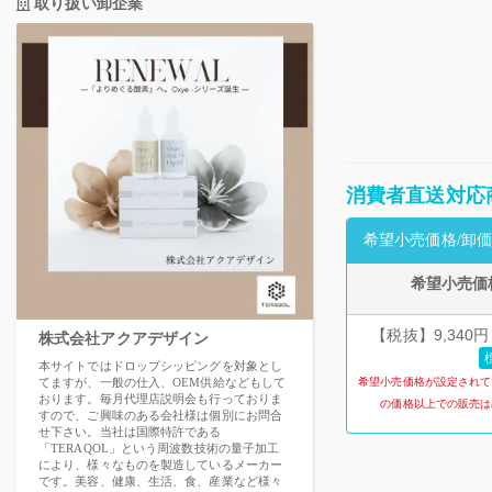
取り扱い卸企業
消費者直送対応
希望小売価格/卸価
希望小売価
【税抜】9,340円
株式会社アクアデザイン
本サイトではドロップシッピングを対象とし
てますが、一般の仕入、OEM供給などもして
希望小売価格が設定されて
おります。毎月代理店説明会も行っておりま
の価格以上での販売は
すので、ご興味のある会社様は個別にお問合
せ下さい。当社は国際特許である
「TERAQOL」という周波数技術の量子加工
により、様々なものを製造しているメーカー
です。美容、健康、生活、食、産業など様々