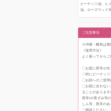
ピーナッツ油、ヒ
油、ローズウッド
ご注意事項
※沖縄・離島は着
《使用方法》
よく振ってからご
〇お肌に異常が生
〇特にピーナッツ
〇お顔へのご使用
〇お肌に合わない
ることがあります
斑等)や黒ずみ等
しん等、異常のあ
ご相談ください。