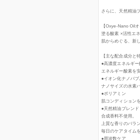
さらに、天然精油
【Oxye-Nano 
塗る酸素 ×活性エネ
肌からめぐる、新
【主な配合成分と
●高濃度エネルギー
エネルギー酸素を
●イオン化ナノバブ
ナノサイズの水素
●ポリアミン
肌コンディション
●天然精油ブレンド
合成香料不使用。
上質な香りのバラ
毎日のケアタイム
●周波数ケア