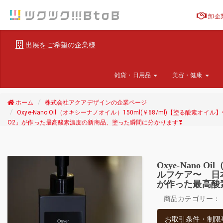
卸企
出展をご希望の企業様
雑貨・日用品
美容・健康
ホーム
株式会社アクアデザインの企業ページ
Oxye-Nano Oil（オキシーナノオイル）150ml(￥68/ml)【塗
O2」が作った最高酸素濃度の新商品、塗った瞬間に分かります❣
Oxye-Nano
ルフケア〜 日
が作った最高酸
商品カテゴリー：
お取引条件・制限