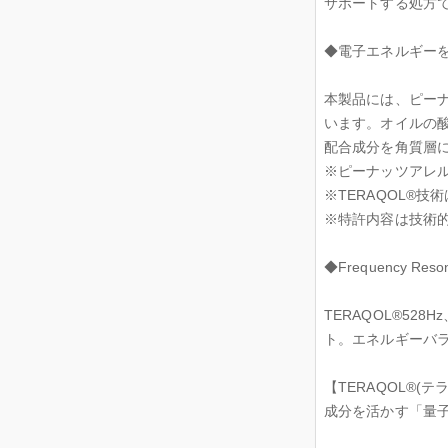
サポートする処方
◆電子エネルギー
本製品には、ピーナ
います。オイルの
配合成分を角質層
※ピーナッツアレ
※TERAQOL®
※特許内容は技術
◆Frequency 
TERAQOL®5
ト。エネルギーバ
【TERAQOL®(
成分を活かす「量