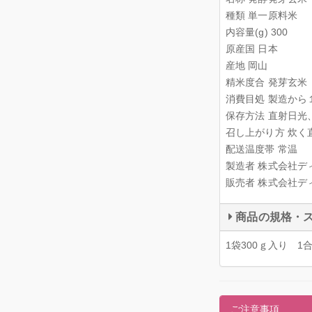
種類 単一原料米
内容量(g) 300
原産国 日本
産地 岡山
精米度合 発芽玄米
消費目処 製造から
保存方法 直射日光
召し上がり方 炊
配送温度帯 常温
製造者 株式会社デ
販売者 株式会社デ
商品の規格・
1袋300ｇ入り 
ご注意事項