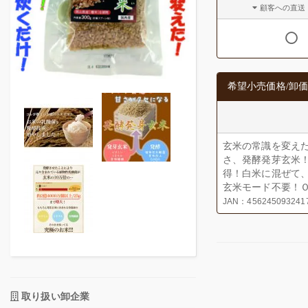
顧客への直送
希望小売価格/卸価
玄米の常識を変え
さ、発酵発芽玄米
得！白米に混ぜて
玄米モード不要！
JAN：456245093241
取り扱い卸企業