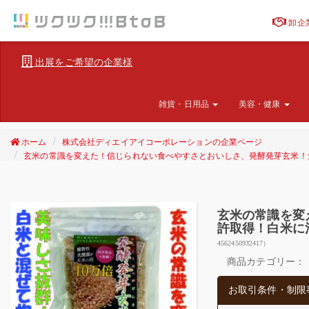
卸企
出展をご希望の企業様
雑貨・日用品
美容・健康
ホーム
株式会社ディエイアイコーポレーションの企業ページ
玄米の常識を変えた！信じられない食べやすさとおいしさ、発酵発芽玄米！
玄米の常識を変
許取得！白米に
4562450932417）
商品カテゴリー：
お取引条件・制限