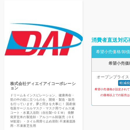
消費者直送対応
希望小売価格/卸価
希望小売価
オープンプライス 
軽減税
株式会社ディエイアイコーポレーシ
ョン
希望小売価格が設定されて
ドリーム＆インスピレーション、健康寿命・
の価格以上での販売は
世の中の役に立つものを、開発・製造・販売
を行っています。夢と閃きを大事に！ 国産個
包装サージカルマスク・マスク用ウイルス滅
コート・水素入浴剤（自社製+ＯＥＭ） 発酵
発芽玄米の製造卸・アルコール卸販売（ＯＥ
Ｍ歓迎）・タイル用滑り止め溶剤 不凍液道路
用・不凍液芝生用