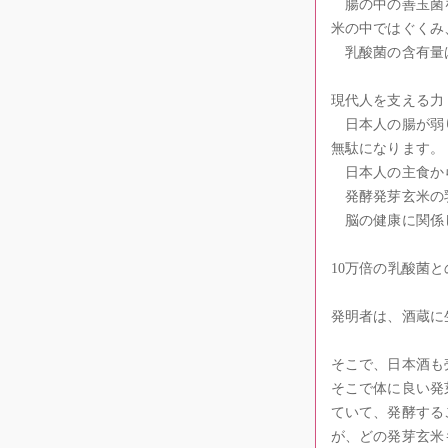
腸の中の善玉菌を
米の中ではぐくみ
乳酸菌の含有量
現代人を支える力
日本人の腸が弱り
無駄になります。
日本人の主食から
発酵発芽玄米の乳
脳の健康に関係し
10万倍の乳酸菌
発明者は、酒蔵に
そこで、日本酒も
そこで体に良い発
ていて、発酵する
が、どの発芽玄米