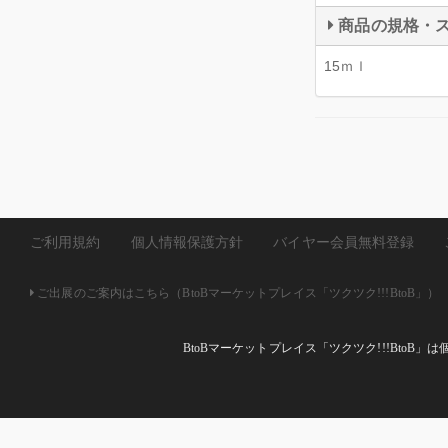
商品の規格・
15ｍｌ
ご利用規約
個人情報保護方針
バイヤー会員無料登録
ご出展のご案内はこちら（BtoBマーケットプレイス「ツクツク!!!BtoB」）
BtoBマーケットプレイス「ツクツク!!!Bto