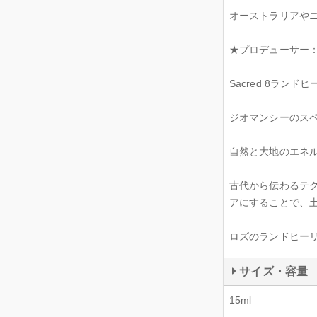
オーストラリアや
★プロデューサー
Sacred 8ラ
ジオマンシーのス
自然と大地のエネ
古代から伝わるテ
アにすることで、
ロズのランドヒー
サイズ・容量
15ml