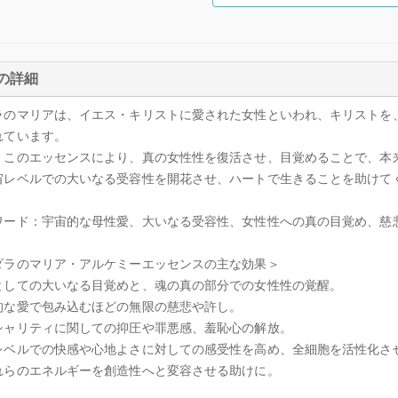
の詳細
ラのマリアは、イエス・キリストに愛された女性といわれ、キリストを
れています。
、このエッセンスにより、真の女性性を復活させ、目覚めることで、本
宙レベルでの大いなる受容性を開花させ、ハートで生きることを助けて
ワード：宇宙的な母性愛、大いなる受容性、女性性への真の目覚め、慈
ダラのマリア・アルケミーエッセンスの主な効果＞
としての大いなる目覚めと、魂の真の部分での女性性の覚醒。
的な愛で包み込むほどの無限の慈悲や許し。
シャリティに関しての抑圧や罪悪感、羞恥心の解放。
レベルでの快感や心地よさに対しての感受性を高め、全細胞を活性化さ
れらのエネルギーを創造性へと変容させる助けに。