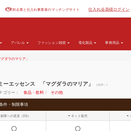
仕入れ会員様ログイン
卸企業と仕入れ事業者のマッチングサイト
アパレル
ファッション雑貨
電化製品
事務用品
マグダラのマリア」
ミーエッセンス 「マグダラのマリア」
（JAN：）
テゴリー：
食品・飲料
/
その他
条件・制限事項
顧客への直送（DS）
ネット販売