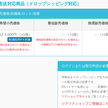
直送対応商品（ドロップシッピング対応）
売価格/卸価格/ロット/在庫
希望小売価格
最低販売価格
推奨販売価
】5,000円 （×1個）
-- （×1個）
-- （×1
軽減税率8％対象
最低販売価格が設定されている場合はこ
の価格以下での販売は出来ません。
価格が設定されている場合はこ
格以上での販売は出来ません。
ログインまたは取引申請が必
本商品をドロップシッピング仕入れ
への取引申請が必要です。
DSバイヤー会員とは・・・店舗向
よびDSモジュールのご契約が必要
ツクショップサイト
をご覧くださ
ツクツクショップご登録はこ