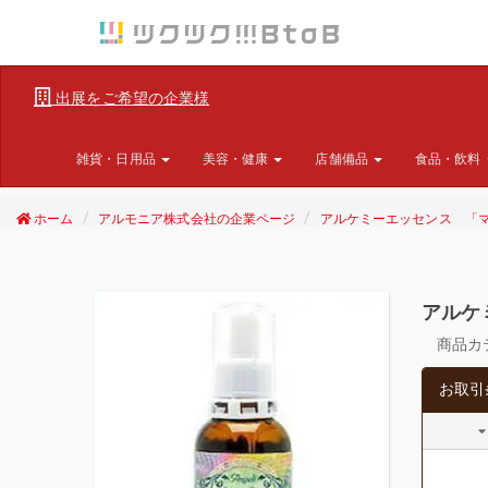
出展をご希望の企業様
雑貨・日用品
美容・健康
店舗備品
食品・飲料
ホーム
アルモニア株式会社の企業ページ
アルケミーエッセンス 「
アルケ
商品カ
お取引