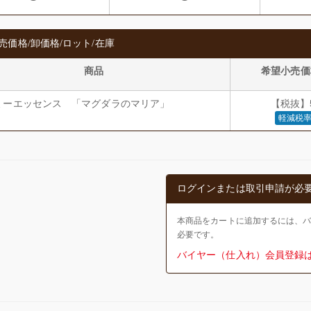
売価格/卸価格/ロット/在庫
商品
希望小売価
ミーエッセンス 「マグダラのマリア」
【税抜】5
軽減税率
ログインまたは取引申請が必
本商品をカートに追加するには、
必要です。
バイヤー（仕入れ）会員登録