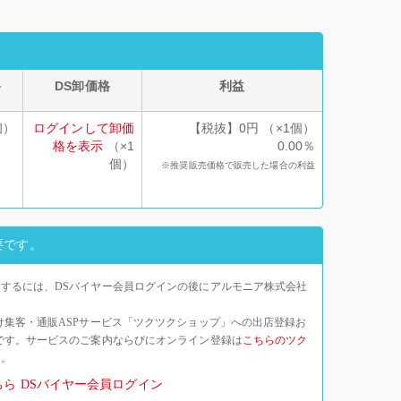
格
DS卸価格
利益
個）
ログインして卸価
【税抜】0円 （×1個）
格を表示
（×1
0.00％
個）
※推奨販売価格で販売した場合の利益
要です。
するには、DSバイヤー会員ログインの後にアルモニア株式会社
け集客・通販ASPサービス「ツクツクショップ」への出店登録お
です。サービスのご案内ならびにオンライン登録は
こちらのツク
い。
ちら
DSバイヤー会員ログイン