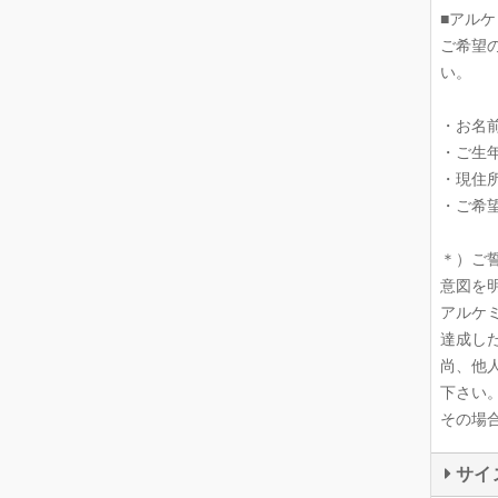
■アル
ご希望
い。
・お名
・ご生
・現住
・ご希
＊）ご
意図を
アルケ
達成し
尚、他
下さい
その場
サイ