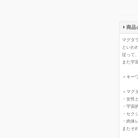
商品
マグダ
といわ
従って
また宇
＜キー
＜マグ
・女性
・宇宙
・セク
・肉体
またそ