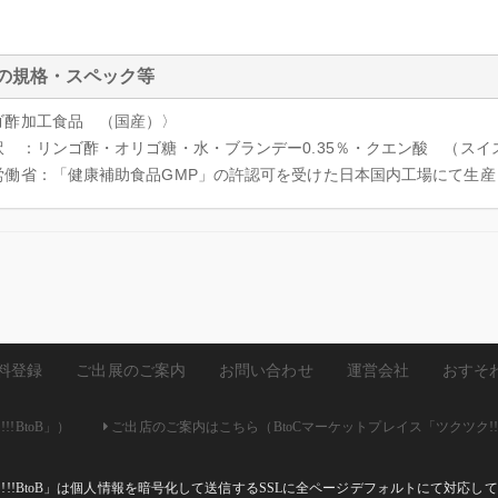
ｌ
の規格・スペック等
ゴ酢加工食品 （国産）〉
訳 ：リンゴ酢・オリゴ糖・水・ブランデー0.35％・クエン酸 （スイ
労働省：「健康補助食品GMP」の許認可を受けた日本国内工場にて生
料登録
ご出展のご案内
お問い合わせ
運営会社
おすそ
!BtoB」）
ご出店のご案内はこちら（BtoCマーケットプレイス「ツクツク!!
ク!!!BtoB」は個人情報を暗号化して送信するSSLに全ページデフォルトにて対応