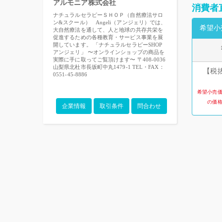
アルモニア株式会社
消費者
ナチュラルセラピーＳＨＯＰ（自然療法サロ
ン&スクール） Angeli（アンジェリ）では、
希望小
大自然療法を通して、人と地球の共存共栄を
促進するための各種教育・サービス事業を展
開しています。 「ナチュラルセラピーSHOP
アンジェリ」 〜オンラインショップの商品を
実際に手に取ってご覧頂けます〜 〒408-0036
山梨県北杜市長坂町中丸1479-1 TEL・FAX：
【税抜
0551-45-8886
希望小売
の価
企業情報
取引条件
問合わせ