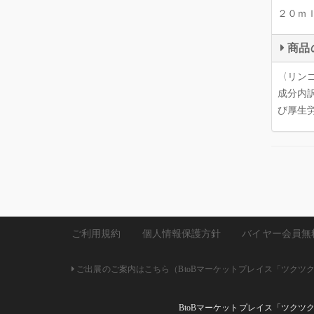
２０ｍ
商品
〈リン
成分内
び厚生
ご利用規約
個人情報保護方針
バイヤー会員無
ご出展のご案内はこちら（BtoBマーケットプレイス「ツクツク!!
BtoBマーケットプレイス「ツクツ