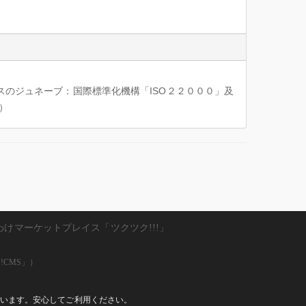
スのジュネーブ：国際標準化機構「ISO２２０００」及
産）
わけマーケットプレイス「ツクツク!!!」
!CMS」）
しています。安心してご利用ください。