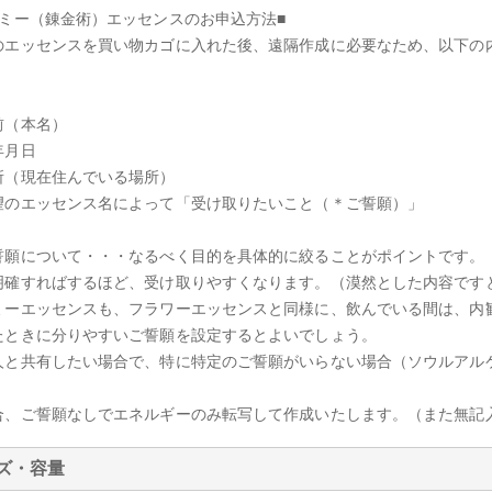
ケミー（錬金術）エッセンスのお申込方法■
のエッセンスを買い物カゴに入れた後、遠隔作成に必要なため、以下の
前（本名）
年月日
所（現在住んでいる場所）
望のエッセンス名によって「受け取りたいこと（＊ご誓願）」
誓願について・・・なるべく目的を具体的に絞ることがポイントです。
明確すればするほど、受け取りやすくなります。（漠然とした内容です
ミーエッセンスも、フラワーエッセンスと同様に、飲んでいる間は、内
たときに分りやすいご誓願を設定するとよいでしょう。
人と共有したい場合で、特に特定のご誓願がいらない場合（ソウルアル
。
合、ご誓願なしでエネルギーのみ転写して作成いたします。（また無記
ズ・容量