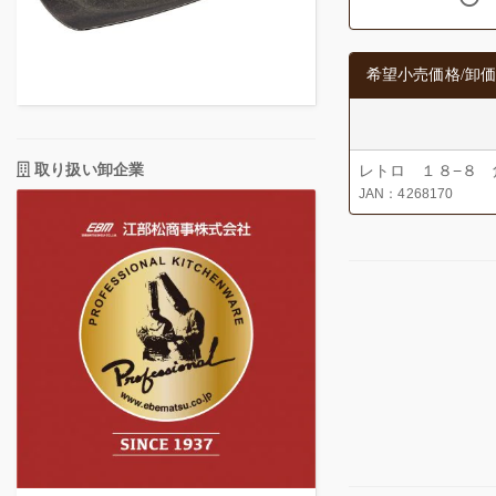
希望小売価格/卸価
取り扱い卸企業
レトロ １８−８
JAN：4268170