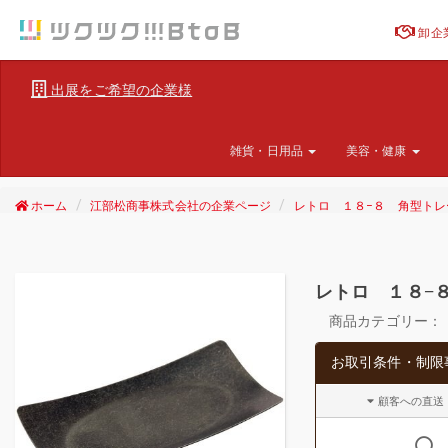
卸企
出展をご希望の企業様
雑貨・日用品
美容・健康
ホーム
江部松商事株式会社の企業ページ
レトロ １８−８ 角型トレ
レトロ １８−
商品カテゴリー：
お取引条件・制限
顧客への直送