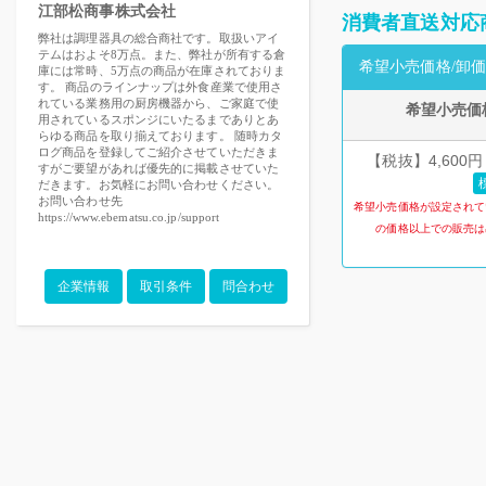
江部松商事株式会社
消費者直送対応
弊社は調理器具の総合商社です。取扱いアイ
テムはおよそ8万点。また、弊社が所有する倉
希望小売価格/卸価
庫には常時、5万点の商品が在庫されておりま
す。 商品のラインナップは外食産業で使用さ
れている業務用の厨房機器から、ご家庭で使
希望小売価
用されているスポンジにいたるまでありとあ
らゆる商品を取り揃えております。 随時カタ
ログ商品を登録してご紹介させていただきま
【税抜】4,600円
すがご要望があれば優先的に掲載させていた
だきます。お気軽にお問い合わせください。
お問い合わせ先
希望小売価格が設定されて
https://www.ebematsu.co.jp/support
の価格以上での販売は
企業情報
取引条件
問合わせ