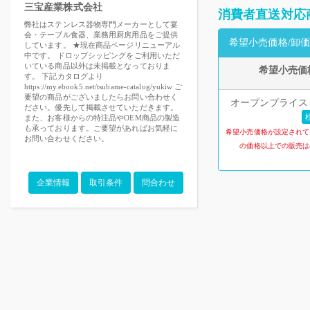
三宝産業株式会社
消費者直送対応
弊社はステンレス器物専門メーカーとして宴
会・テーブル食器、業務用厨房用品をご提供
希望小売価格/卸価
しています。 ★現在商品ページリニューアル
中です。 ドロップシッピングをご利用いただ
いている商品以外は未掲載となっておりま
希望小売価
す。 下記カタログより
https://my.ebook5.net/tsubame-catalog/yukiw ご
要望の商品がございましたらお問い合わせく
オープンプライス 
ださい。優先して掲載させていただきます。
また、お客様からの特注品やOEM商品の製造
も承っております。ご要望があればお気軽に
希望小売価格が設定されて
お問い合わせください。
の価格以上での販売は
企業情報
取引条件
問合わせ