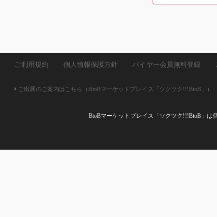
ご利用規約
個人情報保護方針
バイヤー会員無料登録
ご出展のご案内はこちら（BtoBマーケットプレイス「ツクツク!!!BtoB」）
BtoBマーケットプレイス「ツクツク!!!Bto