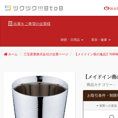
卸企
出展をご希望の企業様
雑貨・日用品
美容・健康
ホーム
三宝産業株式会社の企業ページ
【メイドイン燕の逸品】YUKI
【メイドイン燕の
商品カテゴリー：
お取引条件・制限
顧客への直送