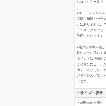
らロックや水割り
●オールステンレ
高級な陶器やガラ
とはありませんか
『ユキワタンブラ
使用いただけます
●燕の研磨職人達
鏡のように美しく
ポイントは内底面
この部分にビール
潰すことなくしっ
ガラス製のグラス
けます。
サイズ・容量
・φ65mm×Ｈ60m