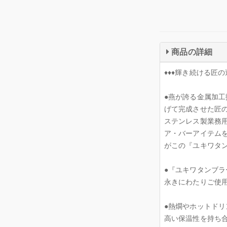
商品の詳細
♦♦♦輝き続ける匠の
●燕が誇る金属加
げて完成させた匠
ステンレス製業務
ア・バーアイテム
がこの『ユキワタ
●『ユキワタンブ
永きにわたりご使
●熱燗やホットド
高い保温性を持ち