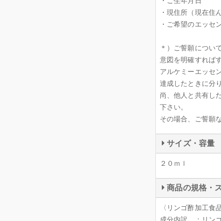
・ご生年月日
・現住所（現在住
・ご希望のエッセ
＊）ご誓願につい
意図を明確すれば
アルケミーエッセ
達成したときに分
尚、他人と共有し
下さい。
その場合、ご誓願
サイズ・容量
２０ｍｌ
商品の規格・
〈リンゴ酢加工食
成分内訳 ：リンゴ