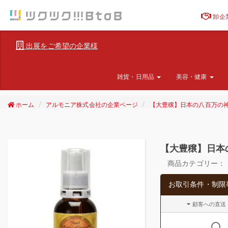
卸企
出展をご希望の企業様
雑貨・日用品
美容・健康
ホーム
アルモニア株式会社の企業ページ
【大豊穣】日本の八百万の
【大豊穣】日本
商品カテゴリー：
お取引条件・制限
顧客への直送