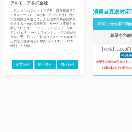
アルモニア株式会社
ナチュラルセラピーＳＨＯＰ（自然療法サロ
消費者直送対応
ン&スクール） Angeli（アンジェリ）では、
大自然療法を通して、人と地球の共存共栄を
希望小売価格/卸価
促進するための各種教育・サービス事業を展
開しています。 「ナチュラルセラピーSHOP
アンジェリ」 〜オンラインショップの商品を
希望小売価
実際に手に取ってご覧頂けます〜 〒408-0036
山梨県北杜市長坂町中丸1479-1 TEL・FAX：
0551-45-8886
【税抜】5,000円
軽減税
希望小売価格が設定されて
企業情報
取引条件
問合わせ
の価格以上での販売は