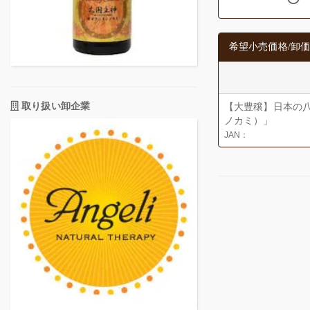
希望小売価格/卸価
取り扱い卸企業
【大豊穣】日本の
ノカミ）」
JAN：