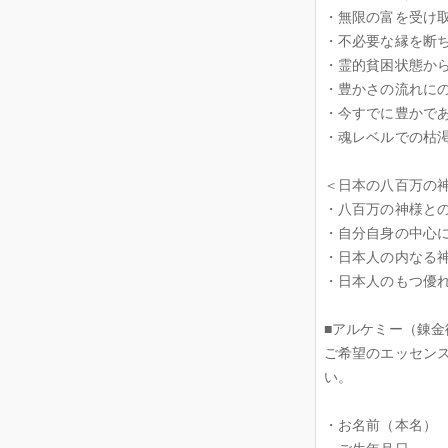
・無限の富を受け
・不必要な縁を断
・霊的貧困状態か
・豊かさの流れに
・今すでに豊かで
・魂レベルでの枯
＜日本の八百万の
・八百万の神様と
・自分自身の中心
・日本人の内なる
・日本人のもつ優
■アルケミー（錬金
ご希望のエッセン
い。
・お名前（本名）