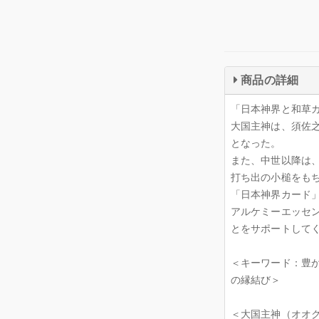
商品の詳細
「日本神界と和草
大国主神は、須佐
となった。
また、中世以降は
打ち出の小槌をも
「日本神界カード
アルケミーエッセ
とをサポートして
＜キーワード：豊
の縁結び＞
＜大国主神（オオ