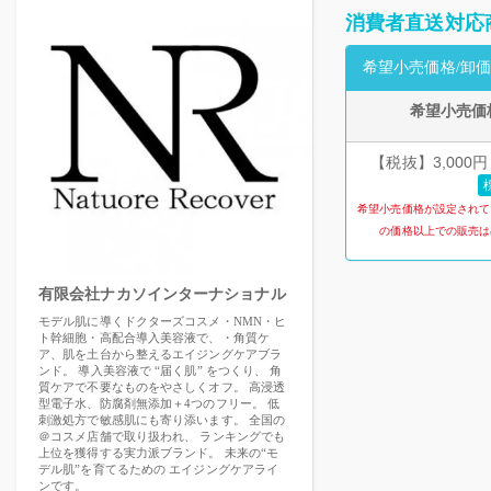
消費者直送対応
希望小売価格/卸価
希望小売価
【税抜】3,000円
希望小売価格が設定されて
の価格以上での販売は
有限会社ナカソインターナショナル
モデル肌に導くドクターズコスメ・NMN・ヒ
ト幹細胞・高配合導入美容液で、・角質ケ
ア、肌を土台から整えるエイジングケアブラ
ンド。 導入美容液で “届く肌” をつくり、 角
質ケアで不要なものをやさしくオフ。 高浸透
型電子水、防腐剤無添加＋4つのフリー。 低
刺激処方で敏感肌にも寄り添います。 全国の
＠コスメ店舗で取り扱われ、 ランキングでも
上位を獲得する実力派ブランド。 未来の“モ
デル肌”を育てるための エイジングケアライ
ンです。