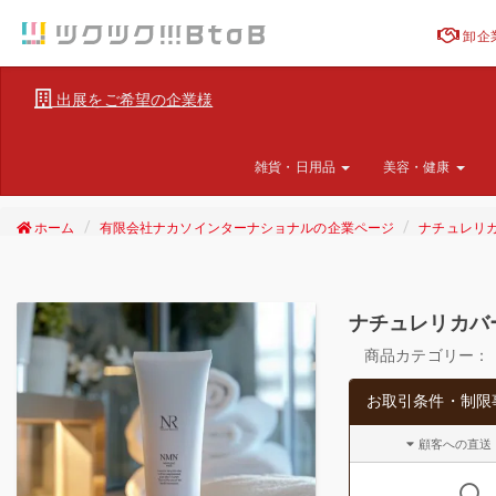
卸企
出展をご希望の企業様
雑貨・日用品
美容・健康
ホーム
有限会社ナカソインターナショナルの企業ページ
ナチュレリカ
ナチュレリカバー
商品カテゴリー：
お取引条件・制限
顧客への直送