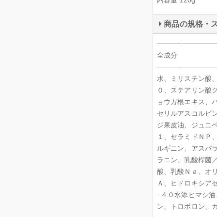
内容量 120g
商品の規格・
────────────
全成分
────────────
水、ミリスチン酸
０、ステアリン酸
ョウガ根エキス、
セリルアスコルビ
ジ果皮油、ジュニ
１、セラミドＮＰ
ルギニン、アスパ
ラニン、乳酸桿菌
酸、乳酸Ｎａ、オ
Ａ、ヒドロキシア
−４０水添ヒマシ
ン、トロポロン、