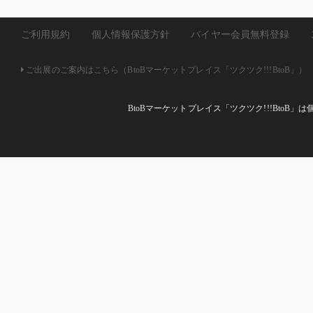
ご利用規約
個人情報保護方針
バイヤー会員無料登録
ご出展のご案内はこちら（BtoBマーケットプレイス「ツクツク!!!BtoB」）
BtoBマーケットプレイス「ツクツク!!!Bto