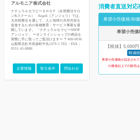
アルモニア株式会社
消費者直送対応
ナチュラルセラピーＳＨＯＰ（自然療法サロ
ン&スクール） Angeli（アンジェリ）では、
希望小売価格/卸価
大自然療法を通して、人と地球の共存共栄を
促進するための各種教育・サービス事業を展
開しています。 「ナチュラルセラピーSHOP
希望小売価
アンジェリ」 〜オンラインショップの商品を
実際に手に取ってご覧頂けます〜 〒408-0036
山梨県北杜市長坂町中丸1479-1 TEL・FAX：
【税抜】5,000円
0551-45-8886
軽減税
希望小売価格が設定されて
の価格以上での販売は
企業情報
取引条件
問合わせ