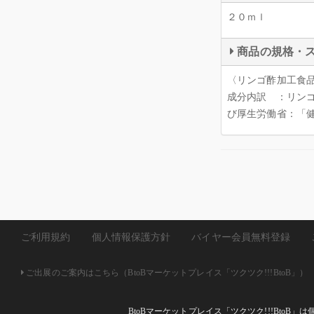
２０ｍｌ
商品の規格・
〈リンゴ酢加工食
成分内訳 ：リンゴ
び厚生労働省：「
ご利用規約
個人情報保護方針
バイヤー会員無料登録
ご出展のご案内はこちら（BtoBマーケットプレイス「ツクツク!!!BtoB」）
BtoBマーケットプレイス「ツクツク!!!Bto