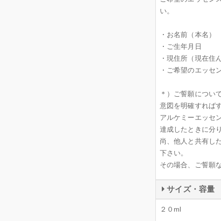
い。
・お名前（本名）
・ご生年月日
・現住所（現在住
・ご希望のエッセ
＊）ご誓願につい
意図を明確すれば
アルケミーエッセ
達成したときに分
尚、他人と共有し
下さい。
その場合、ご誓願
サイズ・容量
２０ml