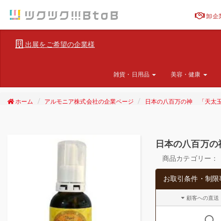
卸企
出展をご希望の企業様
雑貨・日用品
美容・健康
ホーム
アルモニア株式会社の企業ページ
日本の八百万の神 「天太玉
日本の八百万の
商品カテゴリー：
お取引条件・制限
顧客への直送