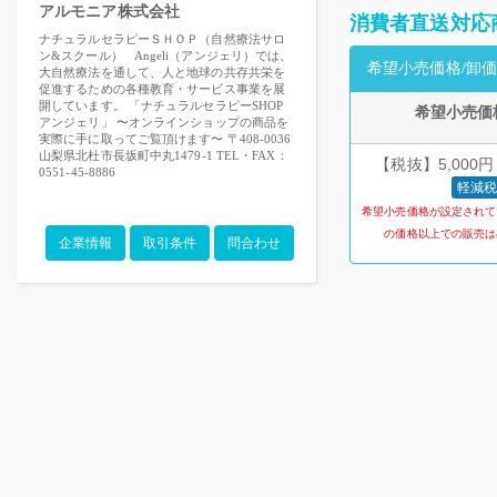
アルモニア株式会社
消費者直送対応
ナチュラルセラピーＳＨＯＰ（自然療法サロ
ン&スクール） Angeli（アンジェリ）では、
希望小売価格/卸価
大自然療法を通して、人と地球の共存共栄を
促進するための各種教育・サービス事業を展
開しています。 「ナチュラルセラピーSHOP
希望小売価
アンジェリ」 〜オンラインショップの商品を
実際に手に取ってご覧頂けます〜 〒408-0036
山梨県北杜市長坂町中丸1479-1 TEL・FAX：
【税抜】5,000円
0551-45-8886
軽減税
希望小売価格が設定されて
の価格以上での販売は
企業情報
取引条件
問合わせ