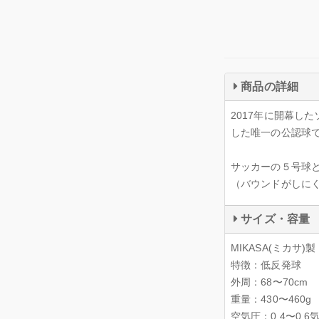
商品の詳細
2017年に開幕し
した唯一の公認球
サッカーの５号球
（バウンドがしに
サイズ・容量
MIKASA(ミカサ
特徴：低反発球
外周：68〜70cm
重量：430〜460g
空気圧：0.4〜0.6