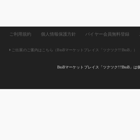
ご利用規約
個人情報保護方針
バイヤー会員無料登録
ご出展のご案内はこちら（BtoBマーケットプレイス「ツクツク!!!BtoB」）
BtoBマーケットプレイス「ツクツク!!!Bto