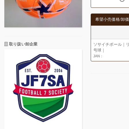
希望小売価格/卸価
取り扱い卸企業
ソサイチボール｜リ
号球｜
JAN：