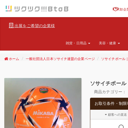
卸企
出展をご希望の企業様
雑貨・日用品
美容・健康
ホーム
一般社団法人日本ソサイチ連盟の企業ページ
ソサイチボール｜
ソサイチボール
商品カテゴリー：
お取引条件・制限
顧客への直送