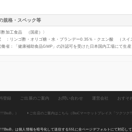
ｌ
の規格・スペック等
ゴ酢加工食品 （国産）〉
訳 ：リンゴ酢・オリゴ糖・水・ブランデー0.35％・クエン酸 （スイ
労働省：「健康補助食品GMP」の許認可を受けた日本国内工場にて生
料登録
ご出展のご案内
お問い合わせ
運営会社
おすそ
!BtoB」）
ご出店のご案内はこちら（BtoCマーケットプレイス「ツクツク!!
ク!!!BtoB」は個人情報を暗号化して送信するSSLに全ページデフォルトにて対応