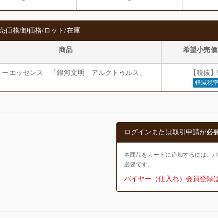
売価格/卸価格/ロット/在庫
商品
希望小売価
ミーエッセンス 「銀河文明 アルクトゥルス」
【税抜】5
軽減税率
ログインまたは取引申請が必
本商品をカートに追加するには、
必要です。
バイヤー（仕入れ）会員登録