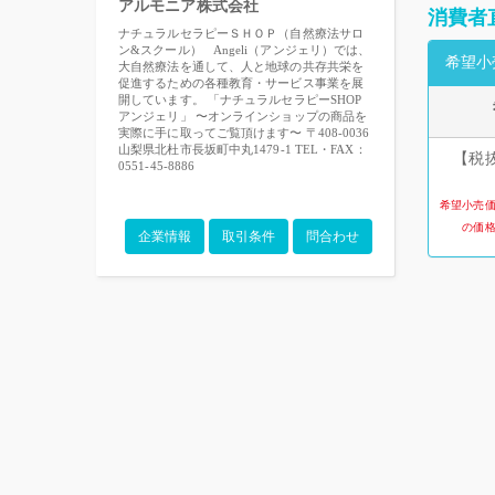
アルモニア株式会社
消費者
ナチュラルセラピーＳＨＯＰ（自然療法サロ
ン&スクール） Angeli（アンジェリ）では、
希望小
大自然療法を通して、人と地球の共存共栄を
促進するための各種教育・サービス事業を展
開しています。 「ナチュラルセラピーSHOP
アンジェリ」 〜オンラインショップの商品を
実際に手に取ってご覧頂けます〜 〒408-0036
山梨県北杜市長坂町中丸1479-1 TEL・FAX：
【税抜
0551-45-8886
希望小売
の価
企業情報
取引条件
問合わせ