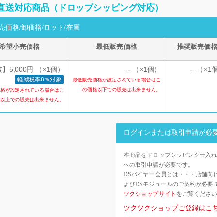
直送対応商品（ドロップシッピング対応）
売価格/卸価格/ロット/在庫
希望小売価格
最低販売価格
推奨販売価
】5,000円 （×1個）
-- （×1個）
-- （×1
軽減税率8％対象
最低販売価格が設定されている場合はこ
の価格以下での販売は出来ません。
価格が設定されている場合はこ
格以上での販売は出来ません。
ログインまたは取引申請が必
本商品をドロップシッピング仕入れ
への取引申請が必要です。
DSバイヤー会員とは・・・店舗向
よびDSモジュールのご契約が必要
ツクショップサイト
をご覧くださ
ツクツクショップご登録はこ