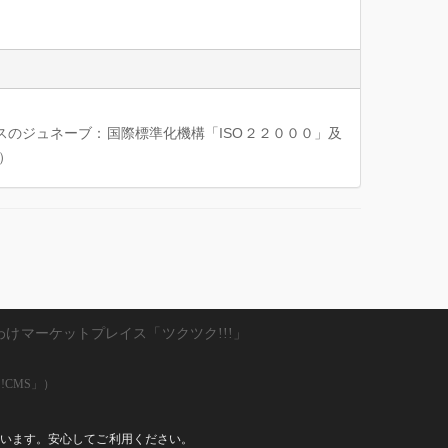
スのジュネーブ：国際標準化機構「ISO２２０００」及
産）
わけマーケットプレイス「ツクツク!!!」
!CMS」）
しています。安心してご利用ください。