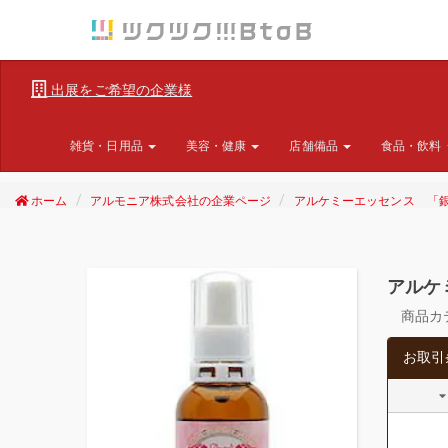
出展をご希望の企業様
雑貨・日用品
美容・健康
店舗備品
食品・飲料
ホーム
アルモニア株式会社の企業ページ
アルケミーエッセンス 「
アルケ
商品カ
お取引