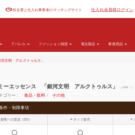
仕入れ会員様ログイン
卸企業と仕入れ事業者のマッチングサイト
アパレル
ファッション雑貨
電化製品
事務用品
銀河文明 アルクトゥルス」
ミーエッセンス 「銀河文明 アルクトゥルス」
（JAN：）
テゴリー：
食品・飲料
/
その他
条件・制限事項
顧客への直送（DS）
ネット販売