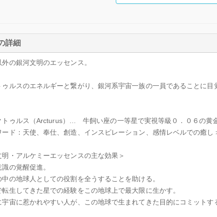
の詳細
以外の銀河文明のエッセンス。
トゥルスのエネルギーと繋がり、銀河系宇宙一族の一員であることに目
トゥルス（Arcturus）… 牛飼い座の一等星で実視等級０．０６の黄
ワード：天使、奉仕、創造、インスピレーション、感情レベルでの癒し
文明・アルケミーエッセンスの主な効果＞
意識の覚醒促進。
の中の地球人としての役割を全うすることを助ける。
で転生してきた星での経験をこの地球上で最大限に生かす。
に宇宙に惹かれやすい人が、この地球で生まれてきた目的にコミットす