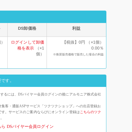
格
DS卸価格
利益
個）
ログインして卸価
【税抜】0円 （×1個）
格を表示
（×1
0.00％
個）
※推奨販売価格で販売した場合の利益
要です。
するには、DSバイヤー会員ログインの後にアルモニア株式会社
け集客・通販ASPサービス「ツクツクショップ」への出店登録お
です。サービスのご案内ならびにオンライン登録は
こちらのツク
い。
ちら
DSバイヤー会員ログイン