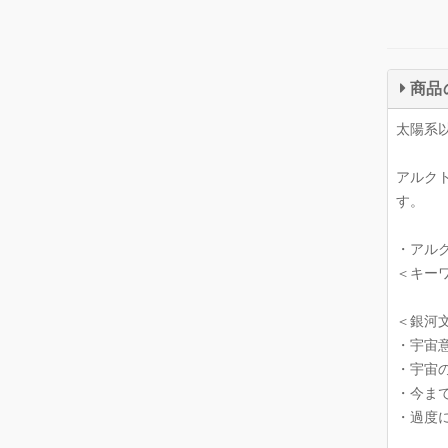
商品
太陽系
アルク
す。
・アルク
＜キー
＜銀河
・宇宙
・宇宙
・今ま
・過度