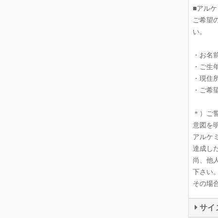
■アル
ご希望
い。
・お名
・ご生
・現住
・ご希
＊）ご
意図を
アルケ
達成し
尚、他
下さい
その場
サイ