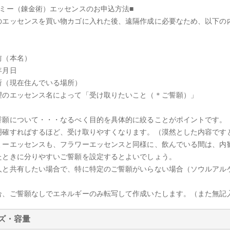
ケミー（錬金術）エッセンスのお申込方法■
のエッセンスを買い物カゴに入れた後、遠隔作成に必要なため、以下の
前（本名）
年月日
所（現在住んでいる場所）
望のエッセンス名によって「受け取りたいこと（＊ご誓願）」
誓願について・・・なるべく目的を具体的に絞ることがポイントです。
明確すればするほど、受け取りやすくなります。（漠然とした内容です
ミーエッセンスも、フラワーエッセンスと同様に、飲んでいる間は、内
たときに分りやすいご誓願を設定するとよいでしょう。
人と共有したい場合で、特に特定のご誓願がいらない場合（ソウルアル
。
合、ご誓願なしでエネルギーのみ転写して作成いたします。（また無記
ズ・容量