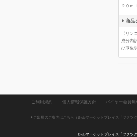
２０ｍ
商品
〈リン
成分内
び厚生
ご利用規約
個人情報保護方針
バイヤー会員無
ご出展のご案内はこちら（BtoBマーケットプレイス「ツクツク!!
BtoBマーケットプレイス「ツクツ