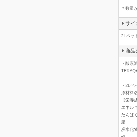
＊数量
サイ
2Lペッ
商品
・酸素濃
TERAQ
・2Lペ
原材料
【栄養成
エネルギ
たんぱ
脂 質
炭水化
硬 