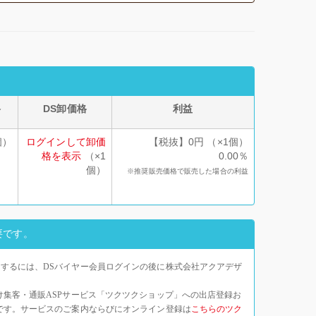
格
DS卸価格
利益
個）
ログインして卸価
【税抜】0円 （×1個）
格を表示
（×1
0.00％
個）
※推奨販売価格で販売した場合の利益
要です。
するには、DSバイヤー会員ログインの後に株式会社アクアデザ
け集客・通販ASPサービス「ツクツクショップ」への出店登録お
です。サービスのご案内ならびにオンライン登録は
こちらのツク