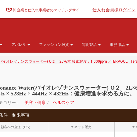
仕入れ会員様ログイン
卸企業と仕入れ事業者のマッチングサイト
アパレル
ファッション雑貨
電化製品
事務用品
ter(バイオレゾナンスウォーター) O２ 2L×6本 酸素濃度：1,000ppm／TERAQOL : Tera
Resonance Water(バイオレゾナンスウォーター) O２ 2L×
ertz × 528Hz × 444Hz × 432Hz：健康増進を求める方に。
テゴリー：
美容・健康
/
ヘルスケア
条件・制限事項
顧客への直送（DS）
ネット販売