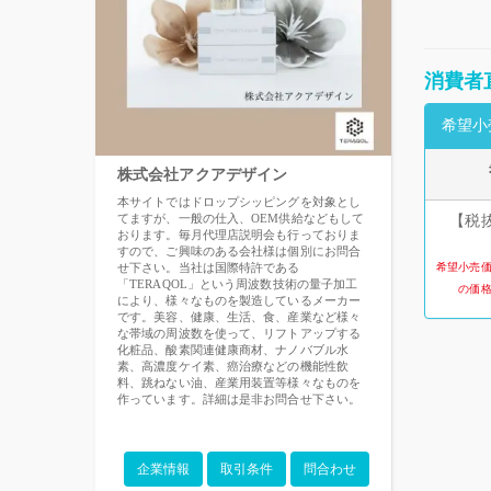
消費者
希望小
株式会社アクアデザイン
本サイトではドロップシッピングを対象とし
てますが、一般の仕入、OEM供給などもして
【税抜
おります。毎月代理店説明会も行っておりま
すので、ご興味のある会社様は個別にお問合
せ下さい。当社は国際特許である
希望小売
「TERAQOL」という周波数技術の量子加工
の価
により、様々なものを製造しているメーカー
です。美容、健康、生活、食、産業など様々
な帯域の周波数を使って、リフトアップする
化粧品、酸素関連健康商材、ナノバブル水
素、高濃度ケイ素、癌治療などの機能性飲
料、跳ねない油、産業用装置等様々なものを
作っています。詳細は是非お問合せ下さい。
企業情報
取引条件
問合わせ