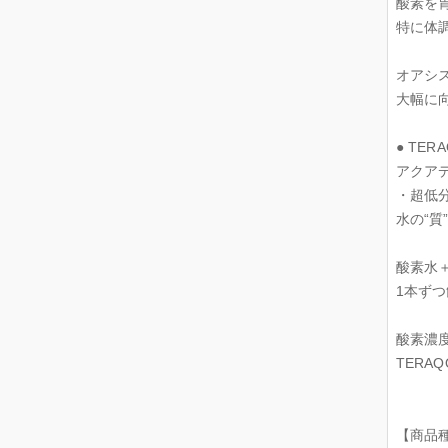
酸素を
特に体
オアシ
大幅に
● TE
アクアデ
・超低
水の“
酸素水
1本ず
酸素濃度
TERAQ
【商品