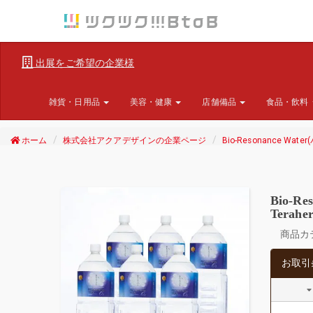
出展をご希望の企業様
雑貨・日用品
美容・健康
店舗備品
食品・飲料
ホーム
株式会社アクアデザインの企業ページ
Bio-Resonance Wa
Bio-
Terah
商品カ
お取引