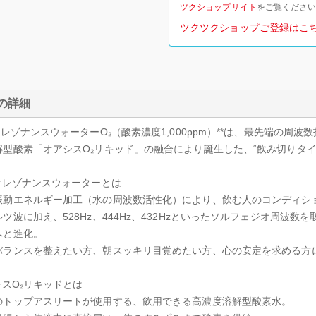
ツクショップサイト
をご覧くださ
ツクツクショップご登録はこ
の詳細
オレゾナンスウォーターO₂（酸素濃度1,000ppm）**は、最先端の
解型酸素「オアシスO₂リキッド」の融合により誕生した、“飲み切りタイ
イオレゾナンスウォーターとは
振動エネルギー加工（水の周波数活性化）により、飲む人のコンディシ
ツ波に加え、528Hz、444Hz、432Hzといったソルフェジオ周波
へと進化。
バランスを整えたい方、朝スッキリ目覚めたい方、心の安定を求める方
シスO₂リキッドとは
のトップアスリートが使用する、飲用できる高濃度溶解型酸素水。