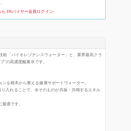
い。
ちら
DSバイヤー会員ログイン
周波数技術「バイオレゾナンスウォーター」と、業界最高クラ
プ”の高濃度酸素水です。
ョンを根本から整える健康サポートウォーター。
数を取り入れることで、水そのものが共振・共鳴するエネル
に最適です。