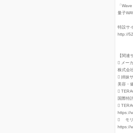
「Wave 
量子WA
特設サ
http://5
【関連
 メーカー
株式会
 姉妹サイ
美容・健
 TERA
国際特許
 TER
https:
 モリ
https:/