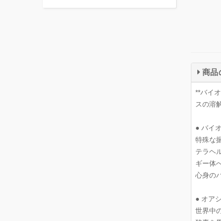
商品
**バイ
スの溶
● バ
特殊な
テラヘル
ギー体
心身の
● オア
世界中