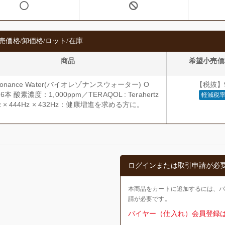
売価格/卸価格/ロット/在庫
商品
希望小売価
esonance Water(バイオレゾナンスウォーター) O
【税抜】9
6本 酸素濃度：1,000ppm／TERAQOL : Terahertz
軽減税率
Hz × 444Hz × 432Hz：健康増進を求める方に。
ログインまたは取引申請が必
本商品をカートに追加するには、
請が必要です。
バイヤー（仕入れ）会員登録