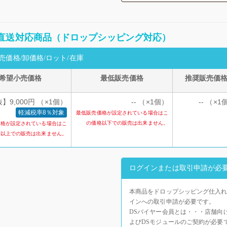
直送対応商品（ドロップシッピング対応）
売価格/卸価格/ロット/在庫
希望小売価格
最低販売価格
推奨販売価
】9,000円 （×1個）
-- （×1個）
-- （×1
軽減税率8％対象
最低販売価格が設定されている場合はこ
の価格以下での販売は出来ません。
価格が設定されている場合はこ
格以上での販売は出来ません。
ログインまたは取引申請が必
本商品をドロップシッピング仕入れ
インへの取引申請が必要です。
DSバイヤー会員とは・・・店舗向
よびDSモジュールのご契約が必要