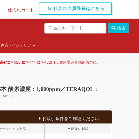
仕入れ会員登録はこちら
仕入れカート
検索
家具・インテリア
hertz × 528Hz × 444Hz × 432Hz：健康増進を求める方に。
6本 酸素濃度：1,000ppm／TERAQOL :
（JAN：）
お取引条件をご確認ください。
オークション出品
画像の転載