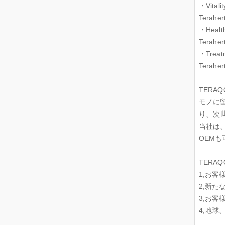
・Vita
Terah
・Heal
Terah
・Trea
Terah
TER
モノに
り、次
当社は
OEMも
TERA
1,お
2,新
3,お
4,地