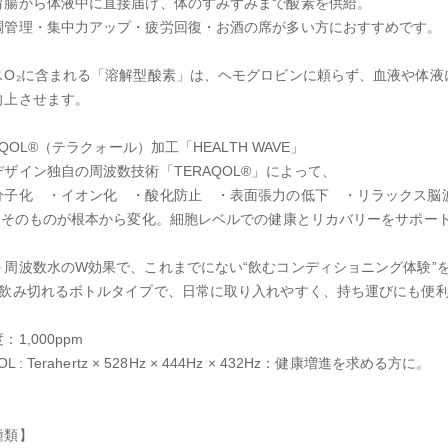
胃腸から体液中に直接届け、体のすみずみまで酸素を供給。
調管理・集中力アップ・疲労回復・お酒の席が多い方におすすめです。
スO₂に含まれる「溶解型酸素」は、ヘモグロビンに頼らず、血液や体
向上させます。
RAQOL®（テラクォール）加工「HEALTH WAVE」
ザイン独自の周波数技術「TERAQOL®」によって、
分子化 ・イオン化 ・酸化防止 ・表面張力の低下 ・リラックス脳
質”そのものが根本から変化。細胞レベルでの健康とリカバリーをサポー
＋周波数水のW効果で、これまでにない“飲むコンディショニング体験”
つ飲み切れるボトルタイプで、日常に取り入れやすく、持ち運びにも便
：1,000ppm
OL : Terahertz × 528Hz × 444Hz × 432Hz：健康増進を求める方に。
種類】