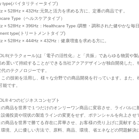
lity type(バイタリティータイプ)
ertz × 528Hz × 432Hz:元気と活力を求める方に、定番の商品です。
thcare Type（ヘルスケアタイプ）
ertz × 528Hz × 396Hz：Healthcare Type /調整・調和された健や
tment type(トリートメントタイプ)
ertz × 528Hz × 444Hz × 432Hz：健康増進を求める方に。
AQOL®(テラクォール)は「電子の活性化」と「共振」であらゆる物質
留め置いて持続することができる当社アクアデザインが独自開発した、
世代のテクノロジーです。
、この技術を活用し、様々な分野での商品開発を行っています。また、
可能です。
QOL® 4つのビジネスコンセプト
客様の商品を世界で１つだけのオンリーワン商品に変容させ、ライバルに
たな設備投資や現状の製造ラインの変更をせず、ポテンシャルを向上させ
客様の商品を世界で勝てる存在に昇華させ、お客様の売り上げに貢献する
球、環境、人に優しい方法で、原料、商品、環境、省エネなどの問題解決