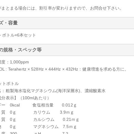
がまとまる場合には、割引率が変わりますので、お問合せ下さい。
ズ・容量
トボトル×6本セット
の規格・スペック等
度：1,000ppm
OL : Terahertz × 528Hz × 444Hz × 432Hz：健康増進を求める方に。
ットボトル
名：粗製海水塩化マグネシウム(海洋深層水)、濃縮酸素水
分表示】（100mlあたり）
ー 0kcal 食塩相当量 0.012ｇ
く質 0ｇ カリウム 3.9ｍｇ
 0ｇ カルシウム 0.21ｍｇ
物 0ｇ マグネシウム 7.5ｍｇ
度 300 ｐH 7.2