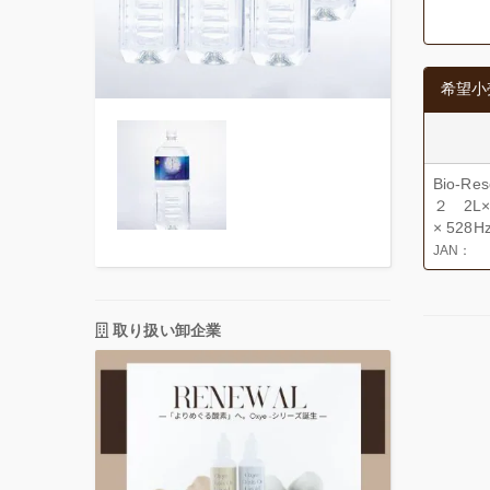
希望小
Bio-R
２ 2L×
× 528
JAN：
取り扱い卸企業