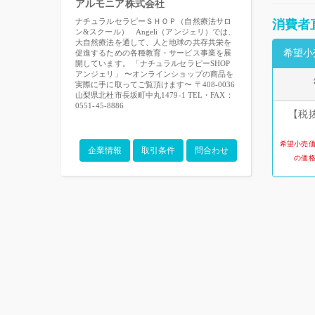
アルモニア株式会社
ナチュラルセラピーＳＨＯＰ（自然療法サロ
消費者
ン&スクール） Angeli（アンジェリ）では、
大自然療法を通して、人と地球の共存共栄を
希望小
促進するための各種教育・サービス事業を展
開しています。 「ナチュラルセラピーSHOP
アンジェリ」 〜オンラインショップの商品を
実際に手に取ってご覧頂けます〜 〒408-0036
山梨県北杜市長坂町中丸1479-1 TEL・FAX：
0551-45-8886
【税抜
希望小売
企業情報
取引条件
問合わせ
の価