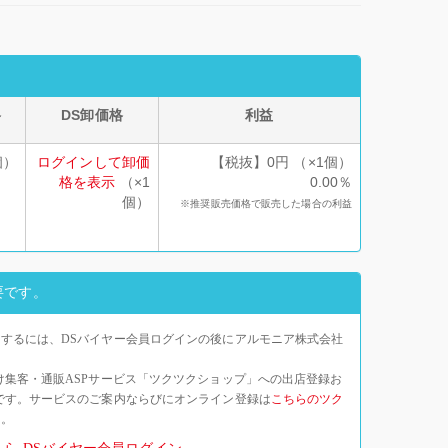
格
DS卸価格
利益
個）
ログインして卸価
【税抜】0円 （×1個）
格を表示
（×1
0.00％
個）
※推奨販売価格で販売した場合の利益
要です。
するには、DSバイヤー会員ログインの後にアルモニア株式会社
け集客・通販ASPサービス「ツクツクショップ」への出店登録お
です。サービスのご案内ならびにオンライン登録は
こちらのツク
い。