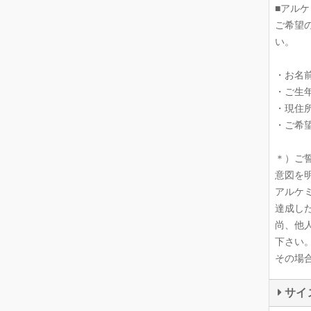
■アル
ご希望
い。
・お名
・ご生
・現住
・ご希
＊）ご
意図を
アルケ
達成し
尚、他
下さい
その場
サイ