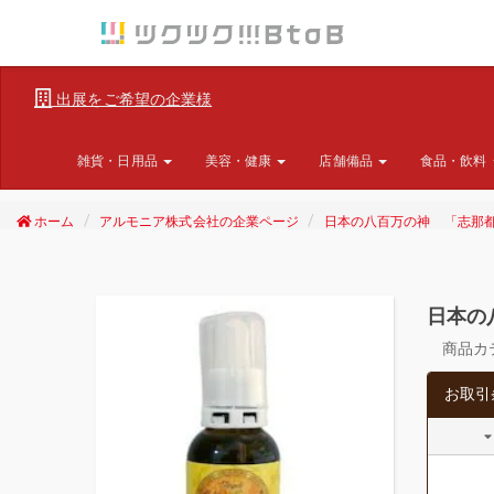
出展をご希望の企業様
雑貨・日用品
美容・健康
店舗備品
食品・飲料
ホーム
アルモニア株式会社の企業ページ
日本の八百万の神 「志那
日本の
商品カ
お取引