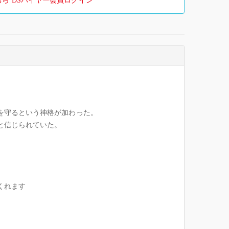
ちら
DSバイヤー会員ログイン
を守るという神格が加わった。
と信じられていた。
くれます