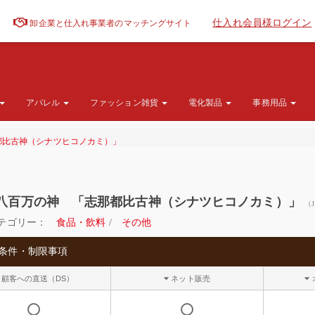
仕入れ会員様ログイン
卸企業と仕入れ事業者のマッチングサイト
アパレル
ファッション雑貨
電化製品
事務用品
都比古神（シナツヒコノカミ）」
八百万の神 「志那都比古神（シナツヒコノカミ）」
（
テゴリー：
食品・飲料
/
その他
条件・制限事項
顧客への直送（DS）
ネット販売