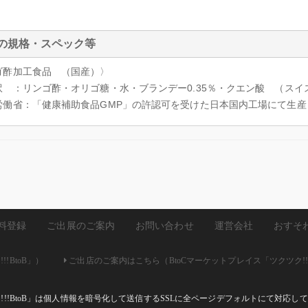
ｌ
の規格・スペック等
ゴ酢加工食品 （国産）〉
訳 ：リンゴ酢・オリゴ糖・水・ブランデー0.35％・クエン酸 （スイ
労働省：「健康補助食品GMP」の許認可を受けた日本国内工場にて生
料登録
ご出展のご案内
お問い合わせ
運営会社
おすそ
!BtoB」）
ご出店のご案内はこちら（BtoCマーケットプレイス「ツクツク!!
ク!!!BtoB」は個人情報を暗号化して送信するSSLに全ページデフォルトにて対応