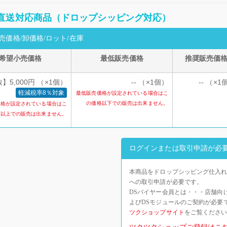
直送対応商品（ドロップシッピング対応）
売価格/卸価格/ロット/在庫
希望小売価格
最低販売価格
推奨販売価
】5,000円 （×1個）
-- （×1個）
-- （×1
軽減税率8％対象
最低販売価格が設定されている場合はこ
の価格以下での販売は出来ません。
価格が設定されている場合はこ
格以上での販売は出来ません。
ログインまたは取引申請が必
本商品をドロップシッピング仕入れ
への取引申請が必要です。
DSバイヤー会員とは・・・店舗向
よびDSモジュールのご契約が必要
ツクショップサイト
をご覧くださ