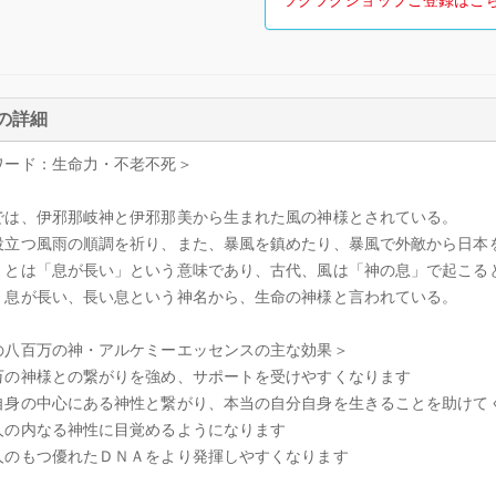
ツクツクショップご登録はこ
の詳細
ワード：生命力・不老不死＞
では、伊邪那岐神と伊邪那美から生まれた風の神様とされている。
役立つ風雨の順調を祈り、また、暴風を鎮めたり、暴風で外敵から日本
」とは「息が長い」という意味であり、古代、風は「神の息」で起こる
、息が長い、長い息という神名から、生命の神様と言われている。
の八百万の神・アルケミーエッセンスの主な効果＞
万の神様との繋がりを強め、サポートを受けやすくなります
自身の中心にある神性と繋がり、本当の自分自身を生きることを助けて
人の内なる神性に目覚めるようになります
人のもつ優れたＤＮＡをより発揮しやすくなります