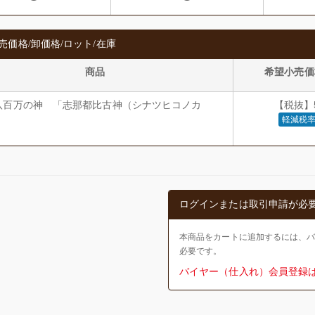
売価格/卸価格/ロット/在庫
商品
希望小売価
八百万の神 「志那都比古神（シナツヒコノカ
【税抜】5
軽減税率
ログインまたは取引申請が必
本商品をカートに追加するには、
必要です。
バイヤー（仕入れ）会員登録