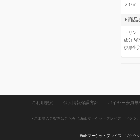
２０ｍ
商品
〈リン
成分内
び厚生
ご利用規約
個人情報保護方針
バイヤー会員無
ご出展のご案内はこちら（BtoBマーケットプレイス「ツクツク!!
BtoBマーケットプレイス「ツクツ