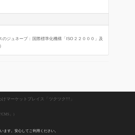
スのジュネーブ：国際標準化機構「ISO２２０００」及
産）
わけマーケットプレイス「ツクツク!!!」
!CMS」）
しています。安心してご利用ください。