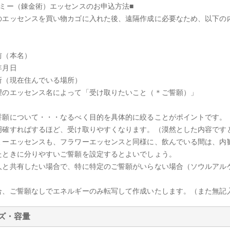
ケミー（錬金術）エッセンスのお申込方法■
のエッセンスを買い物カゴに入れた後、遠隔作成に必要なため、以下の
前（本名）
年月日
所（現在住んでいる場所）
望のエッセンス名によって「受け取りたいこと（＊ご誓願）」
誓願について・・・なるべく目的を具体的に絞ることがポイントです。
明確すればするほど、受け取りやすくなります。（漠然とした内容です
ミーエッセンスも、フラワーエッセンスと同様に、飲んでいる間は、内
たときに分りやすいご誓願を設定するとよいでしょう。
人と共有したい場合で、特に特定のご誓願がいらない場合（ソウルアル
。
合、ご誓願なしでエネルギーのみ転写して作成いたします。（また無記
ズ・容量