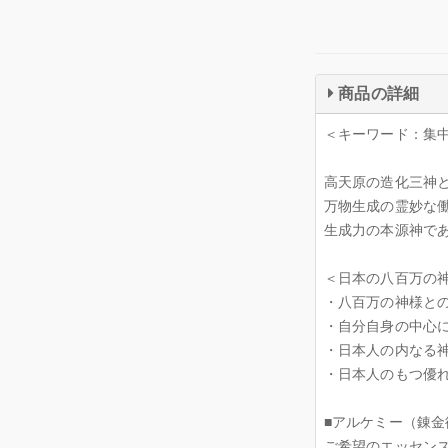
商品の詳細
＜キーワード：集
高天原の造化三神
万物生成の霊妙な
生成力の本源神で
＜日本の八百万の
・八百万の神様と
・自分自身の中心
・日本人の内なる
・日本人のもつ優
■アルケミー（錬金
ご希望のエッセン