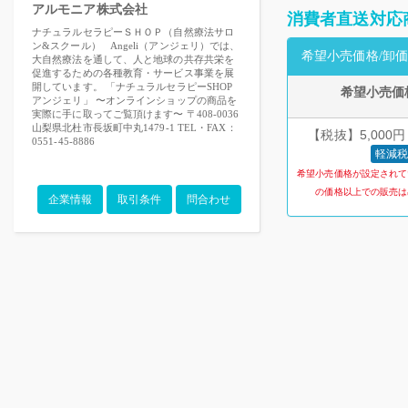
アルモニア株式会社
消費者直送対応
ナチュラルセラピーＳＨＯＰ（自然療法サロ
ン&スクール） Angeli（アンジェリ）では、
希望小売価格/卸価
大自然療法を通して、人と地球の共存共栄を
促進するための各種教育・サービス事業を展
開しています。 「ナチュラルセラピーSHOP
希望小売価
アンジェリ」 〜オンラインショップの商品を
実際に手に取ってご覧頂けます〜 〒408-0036
山梨県北杜市長坂町中丸1479-1 TEL・FAX：
【税抜】5,000円
0551-45-8886
軽減税
希望小売価格が設定されて
の価格以上での販売は
企業情報
取引条件
問合わせ