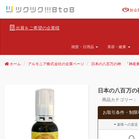
卸企
出展をご希望の企業様
雑貨・日用品
美容・健康
ホーム
アルモニア株式会社の企業ページ
日本の八百万の神 「神産巣
日本の八百万の
商品カテゴリー：
お取引条件・制限
顧客への直送