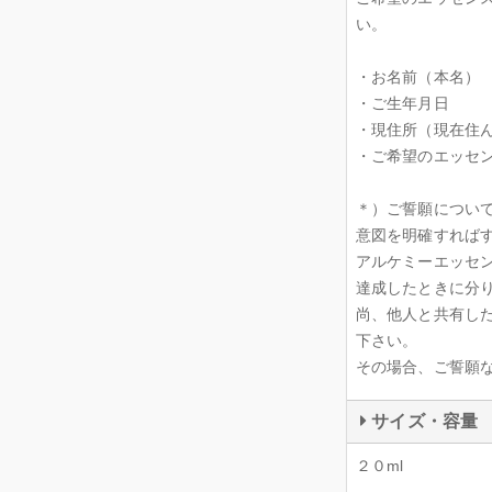
い。
・お名前（本名）
・ご生年月日
・現住所（現在住
・ご希望のエッセ
＊）ご誓願につい
意図を明確すれば
アルケミーエッセ
達成したときに分
尚、他人と共有し
下さい。
その場合、ご誓願
サイズ・容量
２０ml