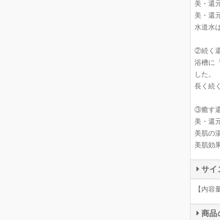
美・還
美・還
水道水
②続く
浴槽に「
した。
長く続
③癒す
美・還
美肌の
美肌効
サイ
【内容量
商品