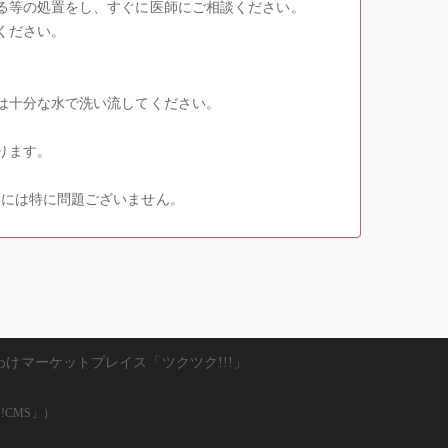
る等の処置をし、すぐに医師にご相談ください。
ください。
は十分な水で洗い流してください。
ります。
質には特に問題ございません。
わけマーケットプレイス「ツクツク!!!」
!CMS」）