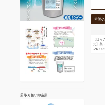
希望小
【日々
元】美・
JAN：459
取り扱い卸企業