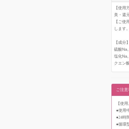
【使用
美・還
【ご使
します
【成分
硫酸Na
塩化Na
クエン酸
ご注意
【使用
●使用
●24
●循環