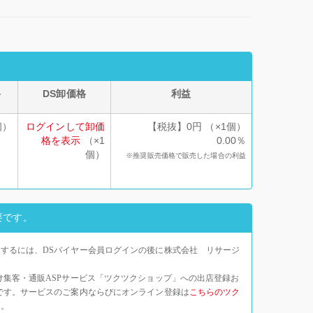
格
DS卸価格
利益
個）
ログインして卸価
【税抜】0円 （×1個）
格を表示
（×1
0.00％
個）
※推奨販売価格で販売した場合の利益
要です。
するには、DSバイヤー会員ログインの後に株式会社 リサージ
け集客・通販ASPサービス「ツクツクショップ」への出店登録お
です。サービスのご案内ならびにオンライン登録は
こちらのツク
い。