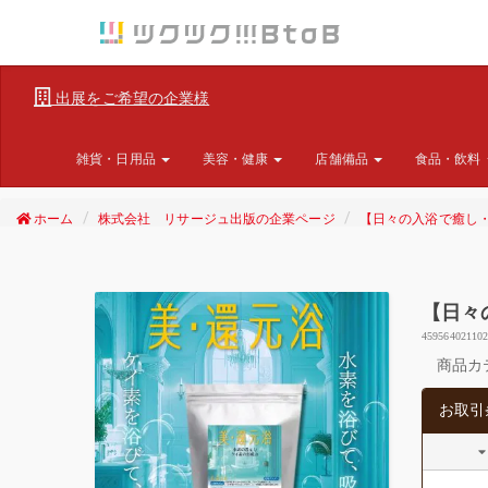
出展をご希望の企業様
雑貨・日用品
美容・健康
店舗備品
食品・飲料
ホーム
株式会社 リサージュ出版の企業ページ
【日々の入浴で癒し・
【日々
45956402110
商品カ
お取引