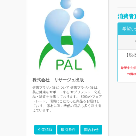
消費者
希望小
【税抜
希望小売
の価
株式会社 リサージュ出版
健康プラザパルについて 健康プラザパルは,
美と健康をサポートする サプリメント・化粧
品・雑貨を提供しております。 SDGsやフェア
トレード、環境にこだわった商品をお届けし
ており、 素材に近い天然の商品も多く取り揃
えています。
企業情報
取引条件
問合わせ