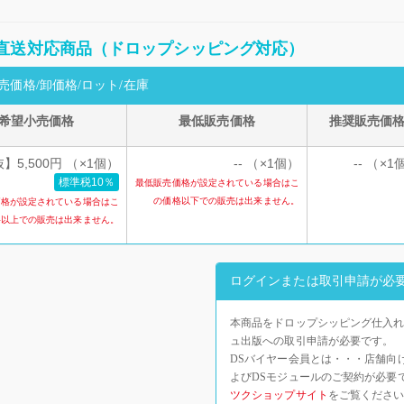
直送対応商品（ドロップシッピング対応）
売価格/卸価格/ロット/在庫
希望小売価格
最低販売価格
推奨販売価
】5,500円 （×1個）
-- （×1個）
-- （×1
標準税10％
最低販売価格が設定されている場合はこ
の価格以下での販売は出来ません。
価格が設定されている場合はこ
格以上での販売は出来ません。
ログインまたは取引申請が必
本商品をドロップシッピング仕入れ
ュ出版への取引申請が必要です。
DSバイヤー会員とは・・・店舗向
よびDSモジュールのご契約が必要
ツクショップサイト
をご覧くださ