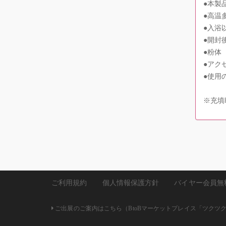
●本製
●高温
●入浴
●開封
●粉体
●アク
●使用
※充填
ご利用規約
個人情報保護方針
バイヤー会員無
ご出展のご案内はこちら（BtoBマーケットプレイス「ツクツク!!