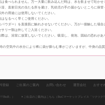
品は食べられません。万一大量に飲み込んだ時は、水を飲ませて吐かせ
多湿、直射日光の当たる所を避け、乳幼児の手の届かないところに保管
以外の用途には使用しないでください。
後はなるべく早くご使用ください。
（パウダー）を直接肌に触れさせないでください。万が一接触した場合
セサリー類は外してご入浴ください。
の際は、浴室に放置しないでください。吸湿し、発泡、固結の恐れがあ
時の空気中の水分により稀に袋が膨らむ事がございますが、中身の品
料登録
ご出展のご案内
お問い合わせ
運営会社
おすそ
!BtoB」）
ご出店のご案内はこちら（BtoCマーケットプレイス「ツクツク!!