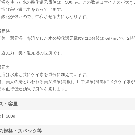
元浴を使った水の酸化還元電位はー500mv。この数値はマイナスが大
元浴は高い還元力をもっています。
は酸化が強いので、中和させる力にもなります。
還元浴
美・還元浴」を溶かした水の酸化還元電位の10分後は-697mvで、2時間後
く還元力、美・還元浴の長所です。
還元力
元浴は水素と共にケイ素を成分に加えています。
湯、美人の湯といわれる美又温泉(島根)、川中温泉(群馬)にメタケイ素
果や血行促進効果で身体を癒します。
ズ・容量
】500g
の規格・スペック等