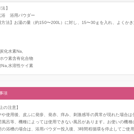
方法】
元浴 浴用パウダー
用方法】お湯の量（約150〜200L）に対し、15〜30ｇを入れ、よく
。
】
,炭化水素Na,
,ホウ素含有化合物
Na,水溶性ケイ素
事項
上の注意】
中や使用後、皮ふに発疹、発赤、痒み、刺激感等の異常が現れた場合は
時間風呂等、機種によっては使用できない風呂があります。お使いの機
型の浴槽の場合は、浴用パウダー投入後、3時間程循環を停止してご使