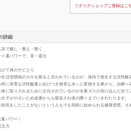
ツクツクショップご登録はこ
の詳細
入浴で癒し・整え・磨く
ケイ素パワーで、美・還元
浴びて体のサビとり
や生活習慣病のカギを握ると言われているのが、体内で発生する活性酸
も特に有害な活性酸素と結びつき無害な水へと変換する事から、治療へ
を体に取り入れるために注目されているのが水素ガスの溶け込んだ水で
は分子が小さいため皮膚からも吸収され体の隅々までいきわたります。
な病気をしたことがないという人もでも気軽に始められる健康習慣、そ
水素パワー！
還元力