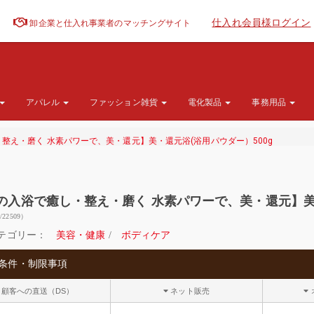
仕入れ会員様ログイン
卸企業と仕入れ事業者のマッチングサイト
アパレル
ファッション雑貨
電化製品
事務用品
整え・磨く 水素パワーで、美・還元】美・還元浴(浴用パウダー）500g
の入浴で癒し・整え・磨く 水素パワーで、美・還元】美・
2/22509）
テゴリー：
美容・健康
/
ボディケア
条件・制限事項
顧客への直送（DS）
ネット販売