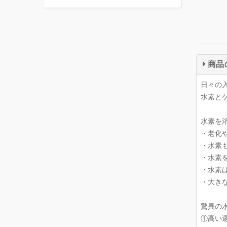
商品
日々の
水素と
水素を
・老化
・水素
・水素
・水素
・大き
驚異の
①高い