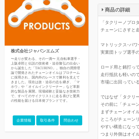
商品の詳細
「タクリーノプロ
チェーンにさすと
マトリックス･パ
株式会社ジャパンエムズ
実業団トップ選手
〜走りが変わる、その一滴〜 元自転車選手・
上阪卓郎と伝説の技術者・迫谷隆弘の出会い
ロード用と銘打って
から誕生した「TACURINO」。独自の潤滑理
論で開発されたチェーンオイルはプロチーム
走行抵抗も軽いの
に採用され、国内外のレースで勝利を支えて
市場に出回ってい
きました。現在は故・迫谷の志を継ぎ、「マ
ホウ」や「オイルインクリーナー」など革新
的な製品を展開。現場経験と妥協なき技術力
で、すべてのサイクリストに走る喜びと驚異
ではなぜ「タクリ
の性能を届ける日本発ブランドです。
その前に「チェー
まずチェーンオイ
ところがチェーン
企業情報
取引条件
問合わせ
やすい構造になっ
つまり外側はオイ