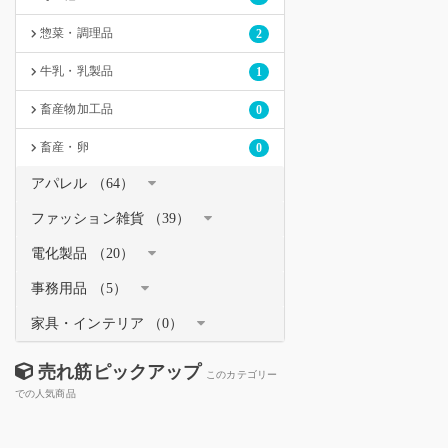
惣菜・調理品
2
牛乳・乳製品
1
畜産物加工品
0
畜産・卵
0
アパレル （64）
ファッション雑貨 （39）
電化製品 （20）
事務用品 （5）
家具・インテリア （0）
売れ筋ピックアップ
このカテゴリー
での人気商品