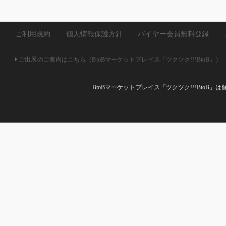
ご利用規約
個人情報保護方針
バイヤー会員無料登録
ご出展のご案内はこちら（BtoBマーケットプレイス「ツクツク!!!BtoB」）
BtoBマーケットプレイス「ツクツク!!!Bto