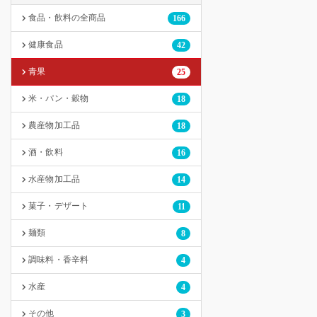
食品・飲料の全商品
166
健康食品
42
青果
25
米・パン・穀物
18
農産物加工品
18
酒・飲料
16
水産物加工品
14
菓子・デザート
11
麺類
8
調味料・香辛料
4
水産
4
その他
3