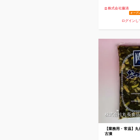
株式会社藤清
オープ
ログインし
株式会社丸長食品
【業務用・常温】丸長
古漬