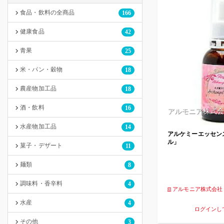
食品・飲料の全商品
166
健康食品
42
青果
25
米・パン・穀物
18
農産物加工品
18
酒・飲料
16
アルモニア株式会
水産物加工品
14
アルケミーエッセン
ル」
菓子・デザート
11
麺類
8
調味料・香辛料
4
アルモニア株式会社
水産
4
ログインし
その他
3