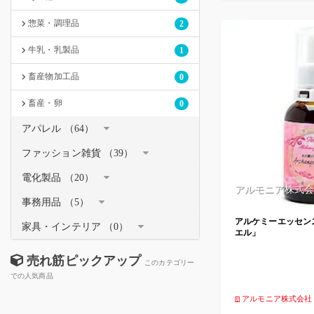
惣菜・調理品
2
牛乳・乳製品
1
畜産物加工品
0
畜産・卵
0
アパレル （64）
ファッション雑貨 （39）
電化製品 （20）
アルモニア株式会
事務用品 （5）
アルケミーエッセン
家具・インテリア （0）
エル」
売れ筋ピックアップ
このカテゴリー
での人気商品
アルモニア株式会社