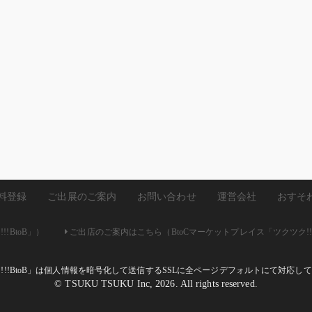
料登録
ご出展のご案内
お問い合わせ
運営会社
おすそ
!BtoB」）
ご出店のご案内はこちら（BtoCマーケットプレイス「ツクツク!!
ク!!!BtoB」は個人情報を暗号化して送信するSSLに全ページデフォルトにて対応
© TSUKU TSUKU Inc, 2026. All rights reserved.