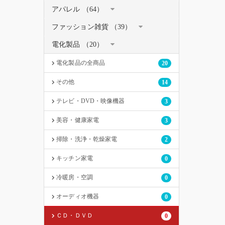
アパレル （64）
ファッション雑貨 （39）
電化製品 （20）
電化製品の全商品
20
その他
14
テレビ・DVD・映像機器
3
美容・健康家電
3
掃除・洗浄・乾燥家電
2
キッチン家電
0
冷暖房・空調
0
オーディオ機器
0
ＣＤ・ＤＶＤ
0