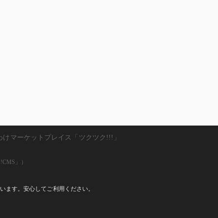
わけマーケットプレイス「ツクツク!!!」
!CMS」）
しています。安心してご利用ください。