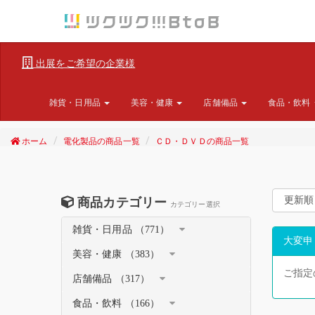
出展をご希望の企業様
雑貨・日用品
美容・健康
店舗備品
食品・飲料
ホーム
電化製品の商品一覧
ＣＤ・ＤＶＤの商品一覧
商品カテゴリー
カテゴリー選択
雑貨・日用品 （771）
大変申
美容・健康 （383）
ご指定
店舗備品 （317）
食品・飲料 （166）